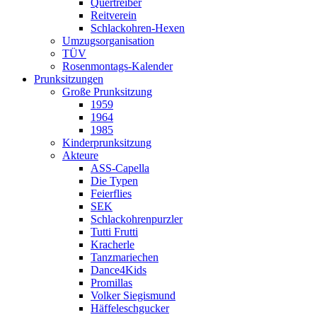
Quertreiber
Reitverein
Schlackohren-Hexen
Umzugsorganisation
TÜV
Rosenmontags-Kalender
Prunksitzungen
Große Prunksitzung
1959
1964
1985
Kinderprunksitzung
Akteure
ASS-Capella
Die Typen
Feierflies
SEK
Schlackohrenpurzler
Tutti Frutti
Kracherle
Tanzmariechen
Dance4Kids
Promillas
Volker Siegismund
Häffeleschgucker