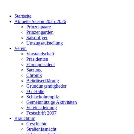
Startseite
Aktuelle Saison 2025-2026
Prinzenpaare
Prinzengarden
Saisonflyer
Umzugsaufstellung
Verein
Vorstandschaft
Präsidenten
Ehrenpräsident
Satzung
Chronik
Beitrittserklärung
Gründungsmitglieder
FG-Halle
Schlackohrenpilz
Gemeinnützige Aktivitäten
Vereinskleidung
Festschrift 2007
Brauchtum
Geschichte
Straßenfasnacht