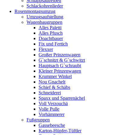
Schlappsautreiben
Schlackohrenlieder
Rosenmontagsumzug
Umzugsaufstellung
Wagenbaugruppen
Alles Paletti
Alles Pfusch
Doachtbauer
Fix und Fertich
Flexxer
Großer Prinzenwagen
Gˋschnitzt & Gˋschwitzt
Hauptsach G`schraubt
Kleiner Prinzenwagen
Krummer Winkel
Nou Gnachelt
Schief & Schäbs
Schneiderei
Spaxx und Sparrenächel
Voll Verzouchä
Volle Pulle
Vorhämmerer
Fußgruppen
Gassebeesche
Karton-Hüpfer-Tüftler