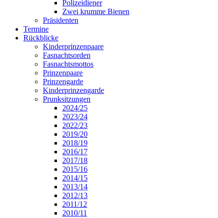
Polizeidiener
Zwei krumme Bienen
Präsidenten
Termine
Rückblicke
Kinderprinzenpaare
Fasnachtsorden
Fasnachtsmottos
Prinzenpaare
Prinzengarde
Kinderprinzengarde
Prunksitzungen
2024/25
2023/24
2022/23
2019/20
2018/19
2016/17
2017/18
2015/16
2014/15
2013/14
2012/13
2011/12
2010/11