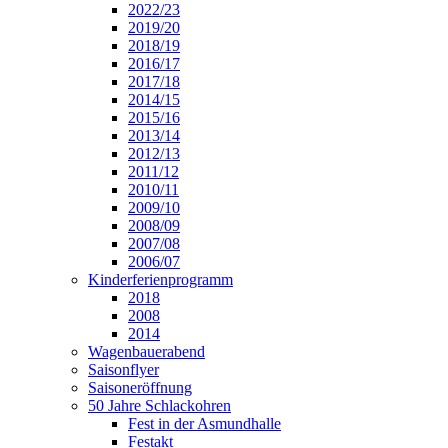
2022/23
2019/20
2018/19
2016/17
2017/18
2014/15
2015/16
2013/14
2012/13
2011/12
2010/11
2009/10
2008/09
2007/08
2006/07
Kinderferienprogramm
2018
2008
2014
Wagenbauerabend
Saisonflyer
Saisoneröffnung
50 Jahre Schlackohren
Fest in der Asmundhalle
Festakt