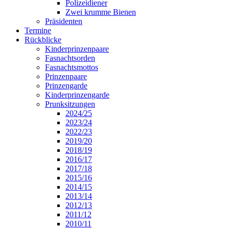
Polizeidiener
Zwei krumme Bienen
Präsidenten
Termine
Rückblicke
Kinderprinzenpaare
Fasnachtsorden
Fasnachtsmottos
Prinzenpaare
Prinzengarde
Kinderprinzengarde
Prunksitzungen
2024/25
2023/24
2022/23
2019/20
2018/19
2016/17
2017/18
2015/16
2014/15
2013/14
2012/13
2011/12
2010/11