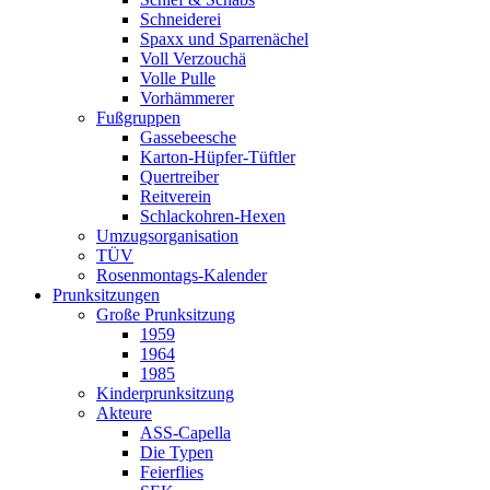
Schneiderei
Spaxx und Sparrenächel
Voll Verzouchä
Volle Pulle
Vorhämmerer
Fußgruppen
Gassebeesche
Karton-Hüpfer-Tüftler
Quertreiber
Reitverein
Schlackohren-Hexen
Umzugsorganisation
TÜV
Rosenmontags-Kalender
Prunksitzungen
Große Prunksitzung
1959
1964
1985
Kinderprunksitzung
Akteure
ASS-Capella
Die Typen
Feierflies