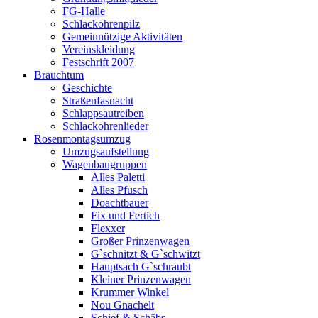
FG-Halle
Schlackohrenpilz
Gemeinnützige Aktivitäten
Vereinskleidung
Festschrift 2007
Brauchtum
Geschichte
Straßenfasnacht
Schlappsautreiben
Schlackohrenlieder
Rosenmontagsumzug
Umzugsaufstellung
Wagenbaugruppen
Alles Paletti
Alles Pfusch
Doachtbauer
Fix und Fertich
Flexxer
Großer Prinzenwagen
Gˋschnitzt & Gˋschwitzt
Hauptsach G`schraubt
Kleiner Prinzenwagen
Krummer Winkel
Nou Gnachelt
Schief & Schäbs