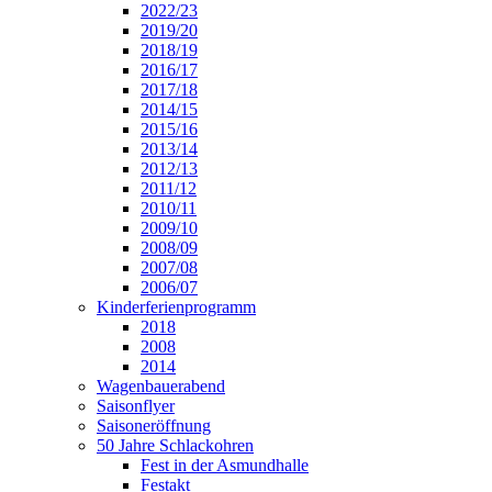
2022/23
2019/20
2018/19
2016/17
2017/18
2014/15
2015/16
2013/14
2012/13
2011/12
2010/11
2009/10
2008/09
2007/08
2006/07
Kinderferienprogramm
2018
2008
2014
Wagenbauerabend
Saisonflyer
Saisoneröffnung
50 Jahre Schlackohren
Fest in der Asmundhalle
Festakt