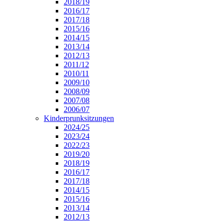
2018/19
2016/17
2017/18
2015/16
2014/15
2013/14
2012/13
2011/12
2010/11
2009/10
2008/09
2007/08
2006/07
Kinderprunksitzungen
2024/25
2023/24
2022/23
2019/20
2018/19
2016/17
2017/18
2014/15
2015/16
2013/14
2012/13