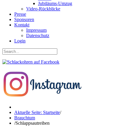
Jubiläums-Umzug
Video-Rückblicke
Presse
Sponsoren
Kontakt
Impressum
Datenschutz
Login
Aktuelle Seite: Startseite
/
Brauchtum
/
Schlappsautreiben