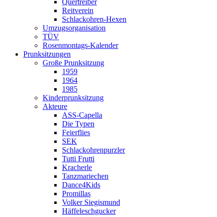
Quertreiber
Reitverein
Schlackohren-Hexen
Umzugsorganisation
TÜV
Rosenmontags-Kalender
Prunksitzungen
Große Prunksitzung
1959
1964
1985
Kinderprunksitzung
Akteure
ASS-Capella
Die Typen
Feierflies
SEK
Schlackohrenpurzler
Tutti Frutti
Kracherle
Tanzmariechen
Dance4Kids
Promillas
Volker Siegismund
Häffeleschgucker