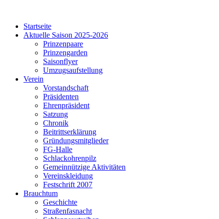
Startseite
Aktuelle Saison 2025-2026
Prinzenpaare
Prinzengarden
Saisonflyer
Umzugsaufstellung
Verein
Vorstandschaft
Präsidenten
Ehrenpräsident
Satzung
Chronik
Beitrittserklärung
Gründungsmitglieder
FG-Halle
Schlackohrenpilz
Gemeinnützige Aktivitäten
Vereinskleidung
Festschrift 2007
Brauchtum
Geschichte
Straßenfasnacht