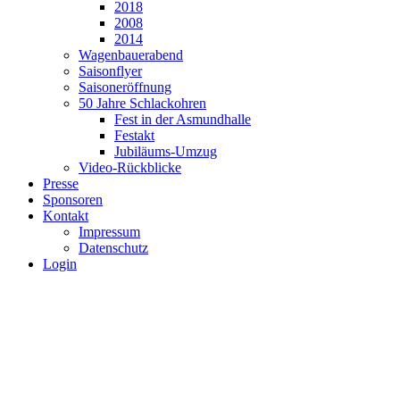
2018
2008
2014
Wagenbauerabend
Saisonflyer
Saisoneröffnung
50 Jahre Schlackohren
Fest in der Asmundhalle
Festakt
Jubiläums-Umzug
Video-Rückblicke
Presse
Sponsoren
Kontakt
Impressum
Datenschutz
Login