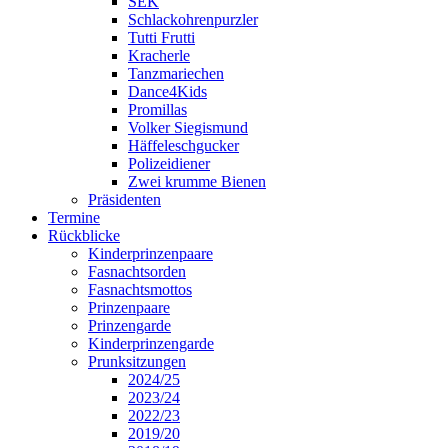
SEK
Schlackohrenpurzler
Tutti Frutti
Kracherle
Tanzmariechen
Dance4Kids
Promillas
Volker Siegismund
Häffeleschgucker
Polizeidiener
Zwei krumme Bienen
Präsidenten
Termine
Rückblicke
Kinderprinzenpaare
Fasnachtsorden
Fasnachtsmottos
Prinzenpaare
Prinzengarde
Kinderprinzengarde
Prunksitzungen
2024/25
2023/24
2022/23
2019/20