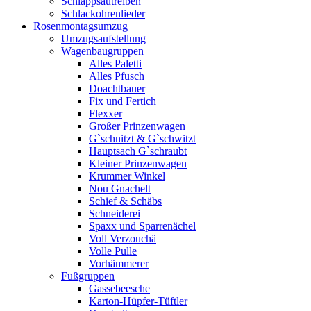
Schlappsautreiben
Schlackohrenlieder
Rosenmontagsumzug
Umzugsaufstellung
Wagenbaugruppen
Alles Paletti
Alles Pfusch
Doachtbauer
Fix und Fertich
Flexxer
Großer Prinzenwagen
Gˋschnitzt & Gˋschwitzt
Hauptsach G`schraubt
Kleiner Prinzenwagen
Krummer Winkel
Nou Gnachelt
Schief & Schäbs
Schneiderei
Spaxx und Sparrenächel
Voll Verzouchä
Volle Pulle
Vorhämmerer
Fußgruppen
Gassebeesche
Karton-Hüpfer-Tüftler