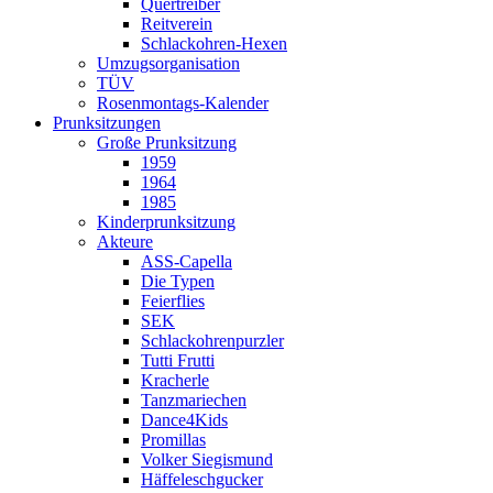
Quertreiber
Reitverein
Schlackohren-Hexen
Umzugsorganisation
TÜV
Rosenmontags-Kalender
Prunksitzungen
Große Prunksitzung
1959
1964
1985
Kinderprunksitzung
Akteure
ASS-Capella
Die Typen
Feierflies
SEK
Schlackohrenpurzler
Tutti Frutti
Kracherle
Tanzmariechen
Dance4Kids
Promillas
Volker Siegismund
Häffeleschgucker