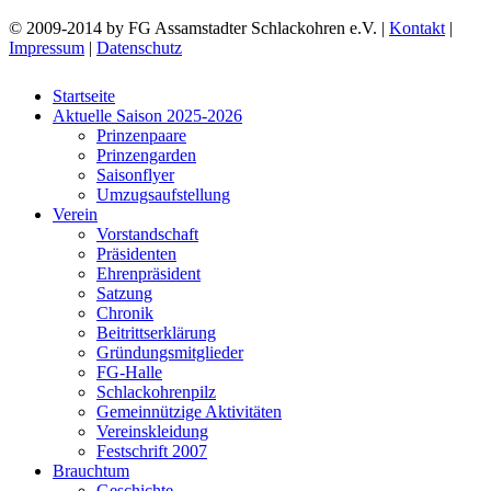
© 2009-2014 by FG Assamstadter Schlackohren e.V. |
Kontakt
|
Impressum
|
Datenschutz
Startseite
Aktuelle Saison 2025-2026
Prinzenpaare
Prinzengarden
Saisonflyer
Umzugsaufstellung
Verein
Vorstandschaft
Präsidenten
Ehrenpräsident
Satzung
Chronik
Beitrittserklärung
Gründungsmitglieder
FG-Halle
Schlackohrenpilz
Gemeinnützige Aktivitäten
Vereinskleidung
Festschrift 2007
Brauchtum
Geschichte