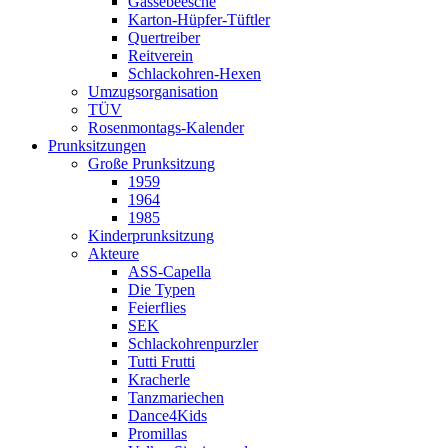
Gassebeesche
Karton-Hüpfer-Tüftler
Quertreiber
Reitverein
Schlackohren-Hexen
Umzugsorganisation
TÜV
Rosenmontags-Kalender
Prunksitzungen
Große Prunksitzung
1959
1964
1985
Kinderprunksitzung
Akteure
ASS-Capella
Die Typen
Feierflies
SEK
Schlackohrenpurzler
Tutti Frutti
Kracherle
Tanzmariechen
Dance4Kids
Promillas