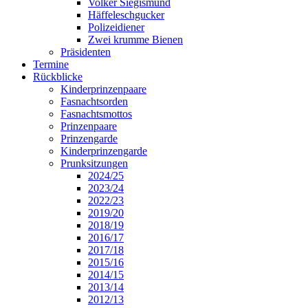
Volker Siegismund
Häffeleschgucker
Polizeidiener
Zwei krumme Bienen
Präsidenten
Termine
Rückblicke
Kinderprinzenpaare
Fasnachtsorden
Fasnachtsmottos
Prinzenpaare
Prinzengarde
Kinderprinzengarde
Prunksitzungen
2024/25
2023/24
2022/23
2019/20
2018/19
2016/17
2017/18
2015/16
2014/15
2013/14
2012/13