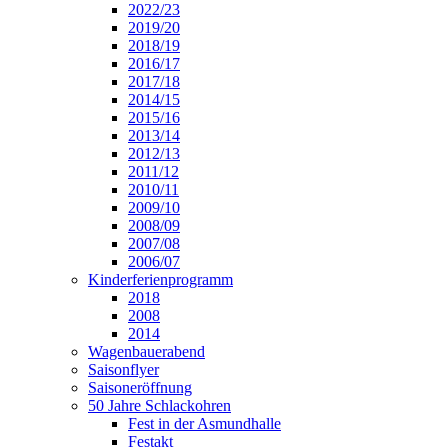
2022/23
2019/20
2018/19
2016/17
2017/18
2014/15
2015/16
2013/14
2012/13
2011/12
2010/11
2009/10
2008/09
2007/08
2006/07
Kinderferienprogramm
2018
2008
2014
Wagenbauerabend
Saisonflyer
Saisoneröffnung
50 Jahre Schlackohren
Fest in der Asmundhalle
Festakt