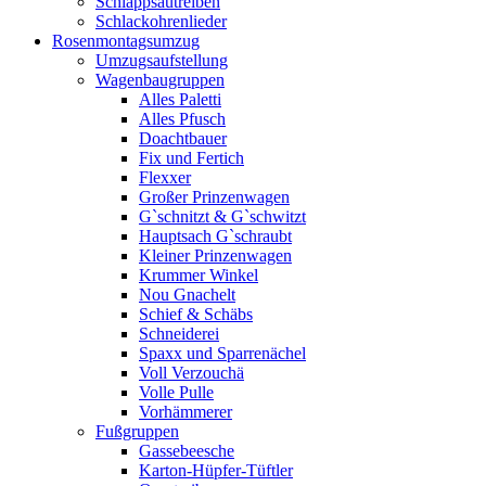
Schlappsautreiben
Schlackohrenlieder
Rosenmontagsumzug
Umzugsaufstellung
Wagenbaugruppen
Alles Paletti
Alles Pfusch
Doachtbauer
Fix und Fertich
Flexxer
Großer Prinzenwagen
Gˋschnitzt & Gˋschwitzt
Hauptsach G`schraubt
Kleiner Prinzenwagen
Krummer Winkel
Nou Gnachelt
Schief & Schäbs
Schneiderei
Spaxx und Sparrenächel
Voll Verzouchä
Volle Pulle
Vorhämmerer
Fußgruppen
Gassebeesche
Karton-Hüpfer-Tüftler