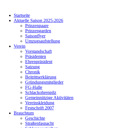
Startseite
Aktuelle Saison 2025-2026
Prinzenpaare
Prinzengarden
Saisonflyer
Umzugsaufstellung
Verein
Vorstandschaft
Präsidenten
Ehrenpräsident
Satzung
Chronik
Beitrittserklärung
Gründungsmitglieder
FG-Halle
Schlackohrenpilz
Gemeinnützige Aktivitäten
Vereinskleidung
Festschrift 2007
Brauchtum
Geschichte
Straßenfasnacht