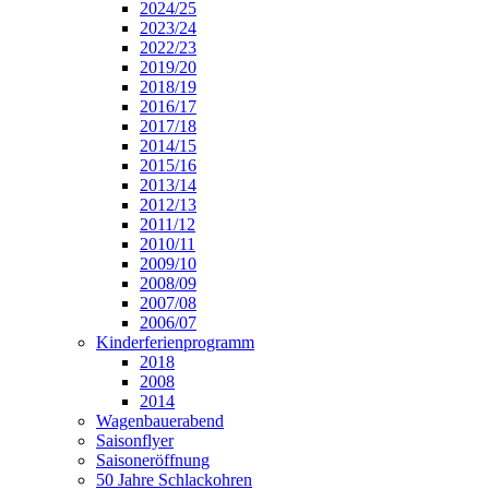
2024/25
2023/24
2022/23
2019/20
2018/19
2016/17
2017/18
2014/15
2015/16
2013/14
2012/13
2011/12
2010/11
2009/10
2008/09
2007/08
2006/07
Kinderferienprogramm
2018
2008
2014
Wagenbauerabend
Saisonflyer
Saisoneröffnung
50 Jahre Schlackohren