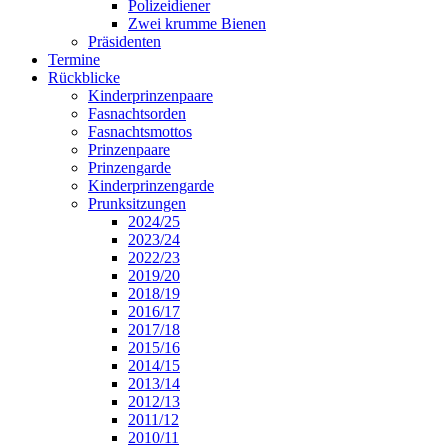
Polizeidiener
Zwei krumme Bienen
Präsidenten
Termine
Rückblicke
Kinderprinzenpaare
Fasnachtsorden
Fasnachtsmottos
Prinzenpaare
Prinzengarde
Kinderprinzengarde
Prunksitzungen
2024/25
2023/24
2022/23
2019/20
2018/19
2016/17
2017/18
2015/16
2014/15
2013/14
2012/13
2011/12
2010/11