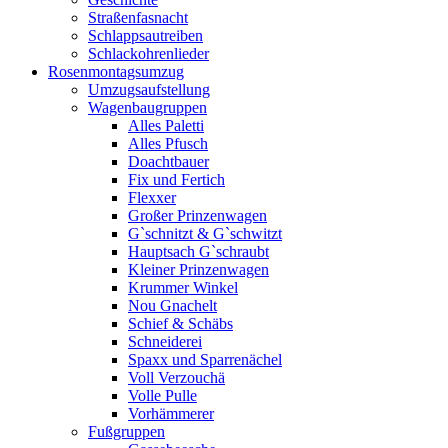
Straßenfasnacht
Schlappsautreiben
Schlackohrenlieder
Rosenmontagsumzug
Umzugsaufstellung
Wagenbaugruppen
Alles Paletti
Alles Pfusch
Doachtbauer
Fix und Fertich
Flexxer
Großer Prinzenwagen
Gˋschnitzt & Gˋschwitzt
Hauptsach G`schraubt
Kleiner Prinzenwagen
Krummer Winkel
Nou Gnachelt
Schief & Schäbs
Schneiderei
Spaxx und Sparrenächel
Voll Verzouchä
Volle Pulle
Vorhämmerer
Fußgruppen