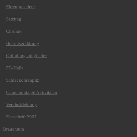
Ehrenpräsident
Startseite
Satzung
Aktuelle Saison 2025-2026
Prinzenpaare
Chronik
Prinzengarden
Saisonflyer
Beitrittserklärung
Umzugsaufstellung
Verein
Vorstandschaft
Gründungsmitglieder
Präsidenten
Ehrenpräsident
FG-Halle
Satzung
Chronik
Schlackohrenpilz
Beitrittserklärung
Gründungsmitglieder
Gemeinnützige Aktivitäten
FG-Halle
Schlackohrenpilz
Gemeinnützige Aktivitäten
Vereinskleidung
Vereinskleidung
Festschrift 2007
Festschrift 2007
Brauchtum
Geschichte
Brauchtum
Straßenfasnacht