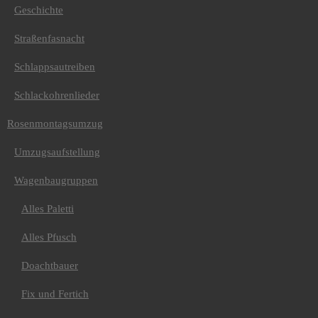
Schlappsautreiben
Geschichte
Schlackohrenlieder
Rosenmontagsumzug
Straßenfasnacht
Umzugsaufstellung
Wagenbaugruppen
Alles Paletti
Schlappsautreiben
Alles Pfusch
Doachtbauer
Schlackohrenlieder
Fix und Fertich
Flexxer
Rosenmontagsumzug
Großer Prinzenwagen
Gˋschnitzt & Gˋschwitzt
Umzugsaufstellung
Hauptsach G`schraubt
Kleiner Prinzenwagen
Krummer Winkel
Wagenbaugruppen
Nou Gnachelt
Schief & Schäbs
Alles Paletti
Schneiderei
Spaxx und Sparrenächel
Alles Pfusch
Voll Verzouchä
Volle Pulle
Doachtbauer
Vorhämmerer
Fußgruppen
Fix und Fertich
Gassebeesche
Karton-Hüpfer-Tüftler