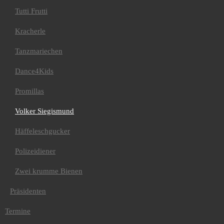
2022/23
Tutti Frutti
2019/20
2018/19
Kracherle
2016/17
2017/18
2014/15
Tanzmariechen
2015/16
2013/14
Dance4Kids
2012/13
2011/12
Promillas
2010/11
2009/10
Volker Siegismund
2008/09
2007/08
2006/07
Häffeleschgucker
Kinderferienprogramm
2018
Polizeidiener
2008
2014
Zwei krumme Bienen
Wagenbauerabend
Saisonflyer
Präsidenten
Saisoneröffnung
50 Jahre Schlackohren
Termine
Fest in der Asmundhalle
Festakt