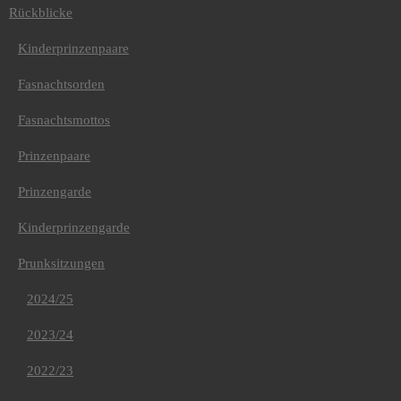
Jubiläums-Umzug
Rückblicke
Video-Rückblicke
Presse
Kinderprinzenpaare
Sponsoren
Kontakt
Fasnachtsorden
Impressum
Datenschutz
Fasnachtsmottos
Login
Prinzenpaare
Prinzengarde
Kinderprinzengarde
Prunksitzungen
2024/25
2023/24
2022/23
Aktuelle Seite: Startseite
/