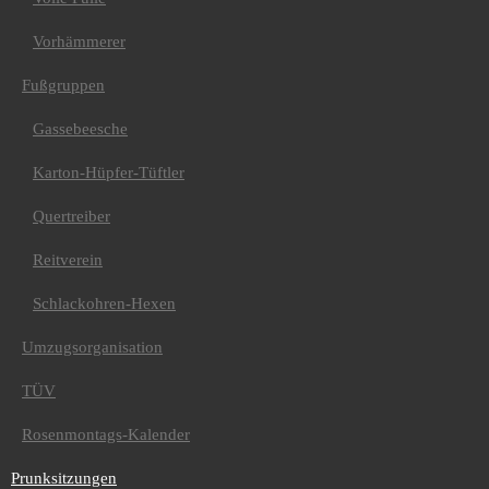
Polizeidiener
Zwei krumme Bienen
Vorhämmerer
Präsidenten
Termine
Rückblicke
Fußgruppen
Kinderprinzenpaare
Fasnachtsorden
Gassebeesche
Fasnachtsmottos
Prinzenpaare
Karton-Hüpfer-Tüftler
Prinzengarde
Kinderprinzengarde
Quertreiber
Prunksitzungen
2024/25
Reitverein
2023/24
2022/23
2019/20
Schlackohren-Hexen
2018/19
2016/17
Umzugsorganisation
2017/18
2015/16
TÜV
2014/15
2013/14
Rosenmontags-Kalender
2012/13
2011/12
2010/11
Prunksitzungen