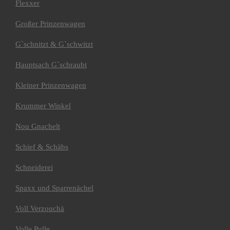
Quertreiber
Flexxer
Reitverein
Schlackohren-Hexen
Großer Prinzenwagen
Umzugsorganisation
TÜV
Gˋschnitzt & Gˋschwitzt
Rosenmontags-Kalender
Prunksitzungen
Hauptsach G`schraubt
Große Prunksitzung
1959
1964
Kleiner Prinzenwagen
1985
Kinderprunksitzung
Krummer Winkel
Akteure
ASS-Capella
Nou Gnachelt
Die Typen
Feierflies
Schief & Schäbs
SEK
Schlackohrenpurzler
Schneiderei
Tutti Frutti
Kracherle
Tanzmariechen
Spaxx und Sparrenächel
Dance4Kids
Promillas
Voll Verzouchä
Volker Siegismund
Häffeleschgucker
Volle Pulle