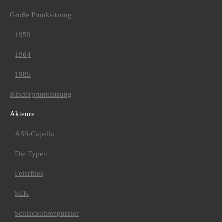
2009/10
2008/09
Große Prunksitzung
2007/08
2006/07
1959
Kinderprunksitzungen
2024/25
1964
2023/24
2022/23
1985
2019/20
2018/19
2016/17
Kinderprunksitzung
2017/18
2014/15
Akteure
2015/16
2013/14
ASS-Capella
2012/13
2011/12
Die Typen
2010/11
2009/10
2008/09
Feierflies
2007/08
2006/07
SEK
Rosenmontagsumzug
2024/25
Schlackohrenpurzler
2023/24