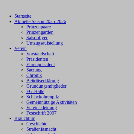
Startseite
Aktuelle Saison 2025-2026
Prinzenpaare
Prinzengarden
Saisonflyer
Umzugsaufstellung
Verein
Vorstandschaft
Präsidenten
Ehrenpräsident
Satzung
Chronik
Beitrittserklärung
Gründungsmitglieder
FG-Halle
Schlackohrenpilz
Gemeinnützige Aktivitäten
Vereinskleidung
Festschrift 2007
Brauchtum
Geschichte
Straßenfasnacht