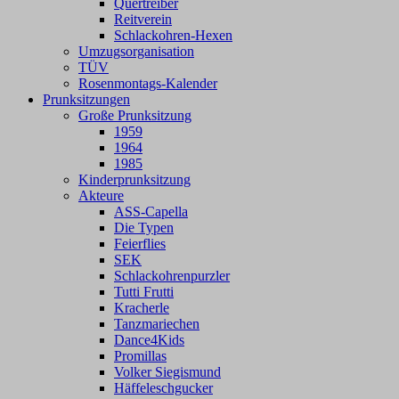
Quertreiber
Reitverein
Schlackohren-Hexen
Umzugsorganisation
TÜV
Rosenmontags-Kalender
Prunksitzungen
Große Prunksitzung
1959
1964
1985
Kinderprunksitzung
Akteure
ASS-Capella
Die Typen
Feierflies
SEK
Schlackohrenpurzler
Tutti Frutti
Kracherle
Tanzmariechen
Dance4Kids
Promillas
Volker Siegismund
Häffeleschgucker