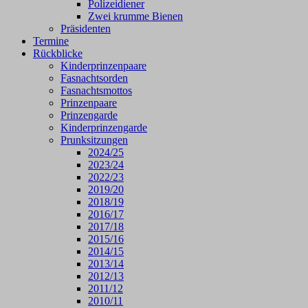
Polizeidiener
Zwei krumme Bienen
Präsidenten
Termine
Rückblicke
Kinderprinzenpaare
Fasnachtsorden
Fasnachtsmottos
Prinzenpaare
Prinzengarde
Kinderprinzengarde
Prunksitzungen
2024/25
2023/24
2022/23
2019/20
2018/19
2016/17
2017/18
2015/16
2014/15
2013/14
2012/13
2011/12
2010/11