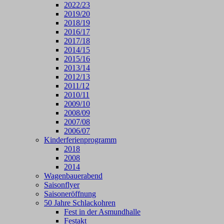
2022/23
2019/20
2018/19
2016/17
2017/18
2014/15
2015/16
2013/14
2012/13
2011/12
2010/11
2009/10
2008/09
2007/08
2006/07
Kinderferienprogramm
2018
2008
2014
Wagenbauerabend
Saisonflyer
Saisoneröffnung
50 Jahre Schlackohren
Fest in der Asmundhalle
Festakt