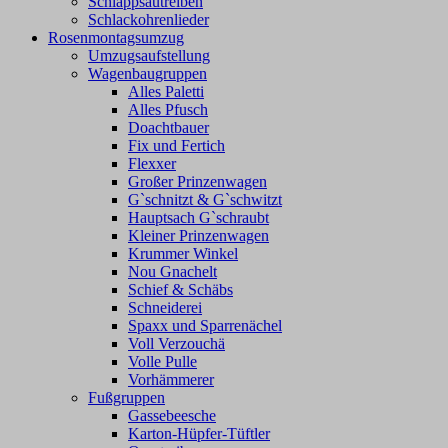
Schlappsautreiben
Schlackohrenlieder
Rosenmontagsumzug
Umzugsaufstellung
Wagenbaugruppen
Alles Paletti
Alles Pfusch
Doachtbauer
Fix und Fertich
Flexxer
Großer Prinzenwagen
Gˋschnitzt & Gˋschwitzt
Hauptsach G`schraubt
Kleiner Prinzenwagen
Krummer Winkel
Nou Gnachelt
Schief & Schäbs
Schneiderei
Spaxx und Sparrenächel
Voll Verzouchä
Volle Pulle
Vorhämmerer
Fußgruppen
Gassebeesche
Karton-Hüpfer-Tüftler