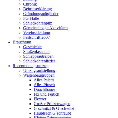
Chronik
Beitrittserklärung
Gründungsmitglieder
FG-Halle
Schlackohrenpilz
Gemeinnützige Aktivitäten
Vereinskleidung
Festschrift 2007
Brauchtum
Geschichte
Straßenfasnacht
Schlappsautreiben
Schlackohrenlieder
Rosenmontagsumzug
Umzugsaufstellung
Wagenbaugruppen
Alles Paletti
Alles Pfusch
Doachtbauer
Fix und Fertich
Flexxer
Großer Prinzenwagen
Gˋschnitzt & Gˋschwitzt
Hauptsach G`schraubt
Kleiner Prinzenwagen