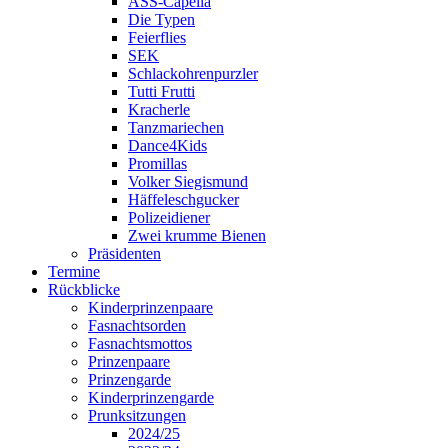
ASS-Capella
Die Typen
Feierflies
SEK
Schlackohrenpurzler
Tutti Frutti
Kracherle
Tanzmariechen
Dance4Kids
Promillas
Volker Siegismund
Häffeleschgucker
Polizeidiener
Zwei krumme Bienen
Präsidenten
Termine
Rückblicke
Kinderprinzenpaare
Fasnachtsorden
Fasnachtsmottos
Prinzenpaare
Prinzengarde
Kinderprinzengarde
Prunksitzungen
2024/25