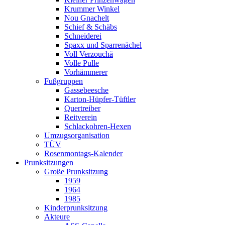
Krummer Winkel
Nou Gnachelt
Schief & Schäbs
Schneiderei
Spaxx und Sparrenächel
Voll Verzouchä
Volle Pulle
Vorhämmerer
Fußgruppen
Gassebeesche
Karton-Hüpfer-Tüftler
Quertreiber
Reitverein
Schlackohren-Hexen
Umzugsorganisation
TÜV
Rosenmontags-Kalender
Prunksitzungen
Große Prunksitzung
1959
1964
1985
Kinderprunksitzung
Akteure