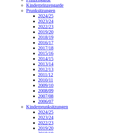
Kinderprinzengarde
Prunksitzungen
2024/25
2023/24
2022/23
2019/20
2018/19
2016/17
2017/18
2015/16
2014/15
2013/14
2012/13
2011/12
2010/11
2009/10
2008/09
2007/08
2006/07
Kinderprunksitzungen
2024/25
2023/24
2022/23
2019/20