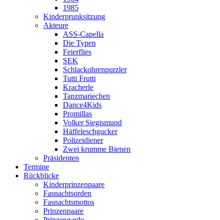
1985
Kinderprunksitzung
Akteure
ASS-Capella
Die Typen
Feierflies
SEK
Schlackohrenpurzler
Tutti Frutti
Kracherle
Tanzmariechen
Dance4Kids
Promillas
Volker Siegismund
Häffeleschgucker
Polizeidiener
Zwei krumme Bienen
Präsidenten
Termine
Rückblicke
Kinderprinzenpaare
Fasnachtsorden
Fasnachtsmottos
Prinzenpaare
Prinzengarde