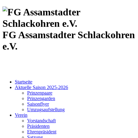
FG Assamstadter
Schlackohren
e.V.
Startseite
Aktuelle Saison 2025-2026
Prinzenpaare
Prinzengarden
Saisonflyer
Umzugsaufstellung
Verein
Vorstandschaft
Präsidenten
Ehrenpräsident
Satzung