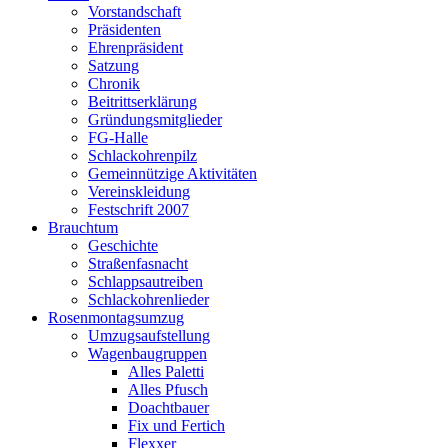
Vorstandschaft
Präsidenten
Ehrenpräsident
Satzung
Chronik
Beitrittserklärung
Gründungsmitglieder
FG-Halle
Schlackohrenpilz
Gemeinnützige Aktivitäten
Vereinskleidung
Festschrift 2007
Brauchtum
Geschichte
Straßenfasnacht
Schlappsautreiben
Schlackohrenlieder
Rosenmontagsumzug
Umzugsaufstellung
Wagenbaugruppen
Alles Paletti
Alles Pfusch
Doachtbauer
Fix und Fertich
Flexxer