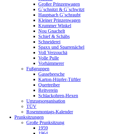
Großer Prinzenwagen
Gˋschnitzt & Gˋschwitzt
Hauptsach G`schraubt
Kleiner Prinzenwagen
Krummer Winkel
Nou Gnachelt
Schief & Schäbs
Schneiderei
Spaxx und Sparrenächel
Voll Verzouchä
Volle Pulle
Vorhämmerer
Fußgruppen
Gassebeesche
Karton-Hüpfer-Tüftler
Quertreiber
Reitverein
Schlackohren-Hexen
Umzugsorganisation
TÜV
Rosenmontags-Kalender
Prunksitzungen
Große Prunksitzung
1959
1964