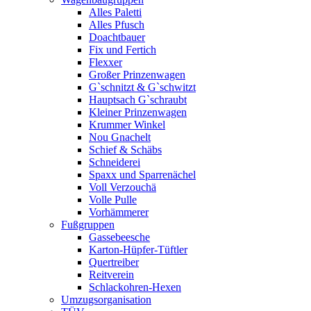
Alles Paletti
Alles Pfusch
Doachtbauer
Fix und Fertich
Flexxer
Großer Prinzenwagen
Gˋschnitzt & Gˋschwitzt
Hauptsach G`schraubt
Kleiner Prinzenwagen
Krummer Winkel
Nou Gnachelt
Schief & Schäbs
Schneiderei
Spaxx und Sparrenächel
Voll Verzouchä
Volle Pulle
Vorhämmerer
Fußgruppen
Gassebeesche
Karton-Hüpfer-Tüftler
Quertreiber
Reitverein
Schlackohren-Hexen
Umzugsorganisation