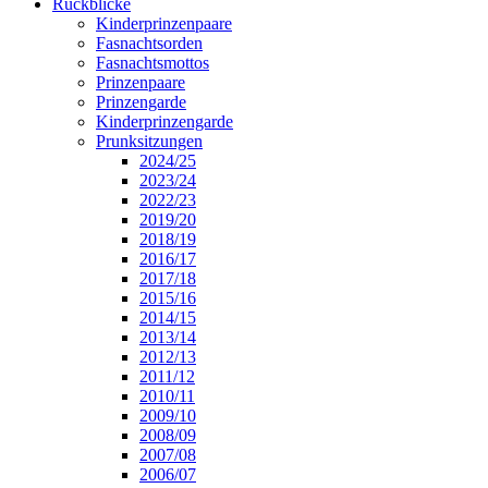
Rückblicke
Kinderprinzenpaare
Fasnachtsorden
Fasnachtsmottos
Prinzenpaare
Prinzengarde
Kinderprinzengarde
Prunksitzungen
2024/25
2023/24
2022/23
2019/20
2018/19
2016/17
2017/18
2015/16
2014/15
2013/14
2012/13
2011/12
2010/11
2009/10
2008/09
2007/08
2006/07