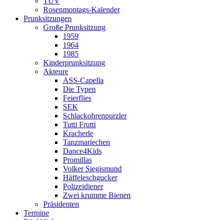
TÜV
Rosenmontags-Kalender
Prunksitzungen
Große Prunksitzung
1959
1964
1985
Kinderprunksitzung
Akteure
ASS-Capella
Die Typen
Feierflies
SEK
Schlackohrenpurzler
Tutti Frutti
Kracherle
Tanzmariechen
Dance4Kids
Promillas
Volker Siegismund
Häffeleschgucker
Polizeidiener
Zwei krumme Bienen
Präsidenten
Termine