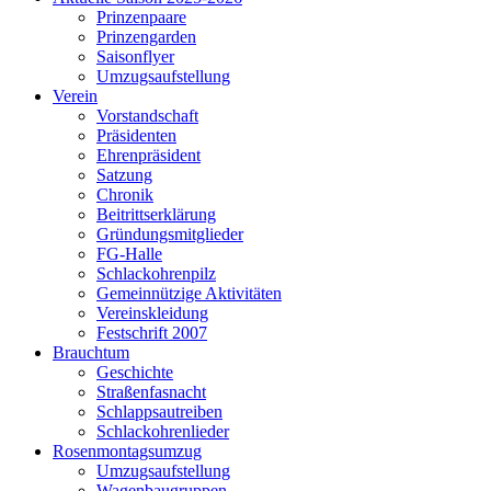
Prinzenpaare
Prinzengarden
Saisonflyer
Umzugsaufstellung
Verein
Vorstandschaft
Präsidenten
Ehrenpräsident
Satzung
Chronik
Beitrittserklärung
Gründungsmitglieder
FG-Halle
Schlackohrenpilz
Gemeinnützige Aktivitäten
Vereinskleidung
Festschrift 2007
Brauchtum
Geschichte
Straßenfasnacht
Schlappsautreiben
Schlackohrenlieder
Rosenmontagsumzug
Umzugsaufstellung
Wagenbaugruppen