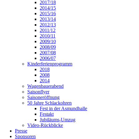
2017/18
2014/15
2015/16
2013/14
2012/13
2011/12
2010/11
2009/10
2008/09
2007/08
2006/07
Kinderferienprogramm
2018
2008
2014
Wagenbauerabend
Saisonflyer
Saisoneröffnung
50 Jahre Schlackohren
Fest in der Asmundhalle
Festakt
Jubiläums-Umzug
Video-Rückblicke
Presse
Sponsoren