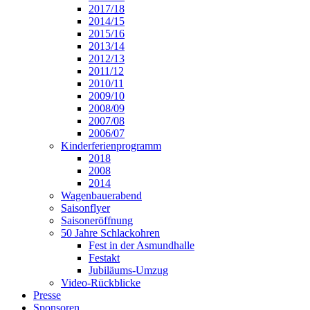
2017/18
2014/15
2015/16
2013/14
2012/13
2011/12
2010/11
2009/10
2008/09
2007/08
2006/07
Kinderferienprogramm
2018
2008
2014
Wagenbauerabend
Saisonflyer
Saisoneröffnung
50 Jahre Schlackohren
Fest in der Asmundhalle
Festakt
Jubiläums-Umzug
Video-Rückblicke
Presse
Sponsoren