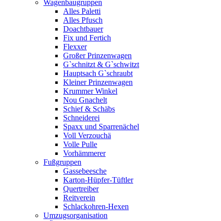
Wagenbaugruppen
Alles Paletti
Alles Pfusch
Doachtbauer
Fix und Fertich
Flexxer
Großer Prinzenwagen
Gˋschnitzt & Gˋschwitzt
Hauptsach G`schraubt
Kleiner Prinzenwagen
Krummer Winkel
Nou Gnachelt
Schief & Schäbs
Schneiderei
Spaxx und Sparrenächel
Voll Verzouchä
Volle Pulle
Vorhämmerer
Fußgruppen
Gassebeesche
Karton-Hüpfer-Tüftler
Quertreiber
Reitverein
Schlackohren-Hexen
Umzugsorganisation