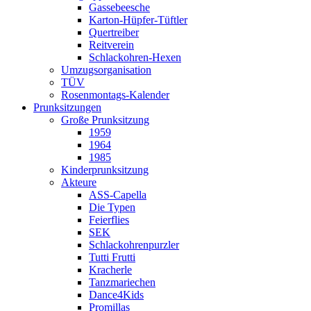
Gassebeesche
Karton-Hüpfer-Tüftler
Quertreiber
Reitverein
Schlackohren-Hexen
Umzugsorganisation
TÜV
Rosenmontags-Kalender
Prunksitzungen
Große Prunksitzung
1959
1964
1985
Kinderprunksitzung
Akteure
ASS-Capella
Die Typen
Feierflies
SEK
Schlackohrenpurzler
Tutti Frutti
Kracherle
Tanzmariechen
Dance4Kids
Promillas