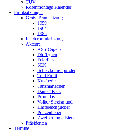
TÜV
Rosenmontags-Kalender
Prunksitzungen
Große Prunksitzung
1959
1964
1985
Kinderprunksitzung
Akteure
ASS-Capella
Die Typen
Feierflies
SEK
Schlackohrenpurzler
Tutti Frutti
Kracherle
Tanzmariechen
Dance4Kids
Promillas
Volker Siegismund
Häffeleschgucker
Polizeidiener
Zwei krumme Bienen
Präsidenten
Termine