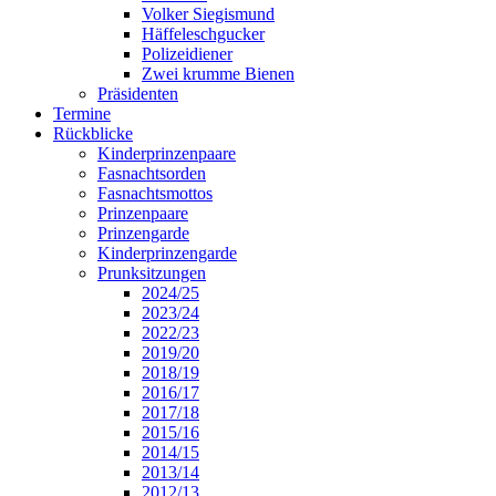
Volker Siegismund
Häffeleschgucker
Polizeidiener
Zwei krumme Bienen
Präsidenten
Termine
Rückblicke
Kinderprinzenpaare
Fasnachtsorden
Fasnachtsmottos
Prinzenpaare
Prinzengarde
Kinderprinzengarde
Prunksitzungen
2024/25
2023/24
2022/23
2019/20
2018/19
2016/17
2017/18
2015/16
2014/15
2013/14
2012/13