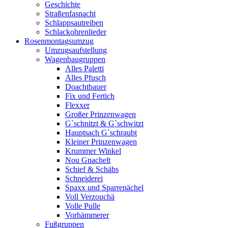
Geschichte
Straßenfasnacht
Schlappsautreiben
Schlackohrenlieder
Rosenmontagsumzug
Umzugsaufstellung
Wagenbaugruppen
Alles Paletti
Alles Pfusch
Doachtbauer
Fix und Fertich
Flexxer
Großer Prinzenwagen
Gˋschnitzt & Gˋschwitzt
Hauptsach G`schraubt
Kleiner Prinzenwagen
Krummer Winkel
Nou Gnachelt
Schief & Schäbs
Schneiderei
Spaxx und Sparrenächel
Voll Verzouchä
Volle Pulle
Vorhämmerer
Fußgruppen