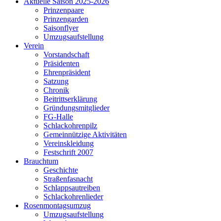
Aktuelle Saison 2025-2026
Prinzenpaare
Prinzengarden
Saisonflyer
Umzugsaufstellung
Verein
Vorstandschaft
Präsidenten
Ehrenpräsident
Satzung
Chronik
Beitrittserklärung
Gründungsmitglieder
FG-Halle
Schlackohrenpilz
Gemeinnützige Aktivitäten
Vereinskleidung
Festschrift 2007
Brauchtum
Geschichte
Straßenfasnacht
Schlappsautreiben
Schlackohrenlieder
Rosenmontagsumzug
Umzugsaufstellung