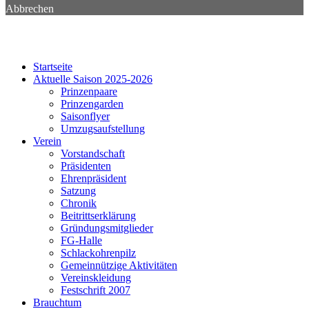
Abbrechen
Startseite
Aktuelle Saison 2025-2026
Prinzenpaare
Prinzengarden
Saisonflyer
Umzugsaufstellung
Verein
Vorstandschaft
Präsidenten
Ehrenpräsident
Satzung
Chronik
Beitrittserklärung
Gründungsmitglieder
FG-Halle
Schlackohrenpilz
Gemeinnützige Aktivitäten
Vereinskleidung
Festschrift 2007
Brauchtum