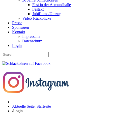
50 Jahre Schlackohren
Fest in der Asmundhalle
Festakt
Jubiläums-Umzug
Video-Rückblicke
Presse
Sponsoren
Kontakt
Impressum
Datenschutz
Login
Aktuelle Seite: Startseite
/
Login