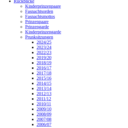
Rückblicke
Kinderprinzenpaare
Fasnachtsorden
Fasnachtsmottos
Prinzenpaare
Prinzengarde
Kinderprinzengarde
Prunksitzungen
2024/25
2023/24
2022/23
2019/20
2018/19
2016/17
2017/18
2015/16
2014/15
2013/14
2012/13
2011/12
2010/11
2009/10
2008/09
2007/08
2006/07