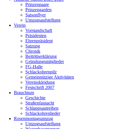
Prinzenpaare
Prinzengarden
Saisonflyer
Umzugsaufstellung
Verein
Vorstandschaft
Präsidenten
Ehrenpräsident
Satzung
Chronik
Beitrittserklärung
Gründungsmitglieder
FG-Halle
Schlackohrenpilz
Gemeinnützige Aktivitäten
Vereinskleidung
Festschrift 2007
Brauchtum
Geschichte
Straßenfasnacht
Schlappsautreiben
Schlackohrenlieder
Rosenmontagsumzug
Umzugsaufstellung
Wagenbaugruppen