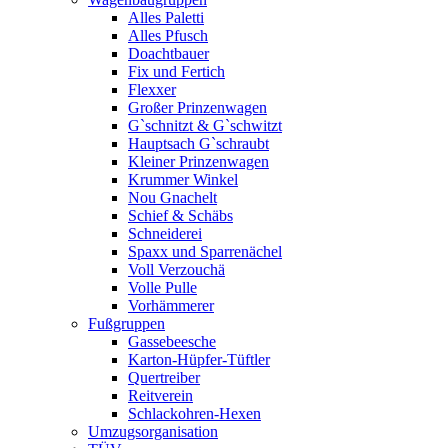
Alles Paletti
Alles Pfusch
Doachtbauer
Fix und Fertich
Flexxer
Großer Prinzenwagen
Gˋschnitzt & Gˋschwitzt
Hauptsach G`schraubt
Kleiner Prinzenwagen
Krummer Winkel
Nou Gnachelt
Schief & Schäbs
Schneiderei
Spaxx und Sparrenächel
Voll Verzouchä
Volle Pulle
Vorhämmerer
Fußgruppen
Gassebeesche
Karton-Hüpfer-Tüftler
Quertreiber
Reitverein
Schlackohren-Hexen
Umzugsorganisation