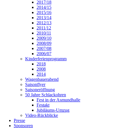
2017/18
2014/15
2015/16
2013/14
2012/13
2011/12
2010/11
2009/10
2008/09
2007/08
2006/07
Kinderferienprogramm
2018
2008
2014
Wagenbauerabend
Saisonflyer
Saisoneröffnung
50 Jahre Schlackohren
Fest in der Asmundhalle
Festakt
Jubiläums-Umzug
Video-Rückblicke
Presse
Sponsoren