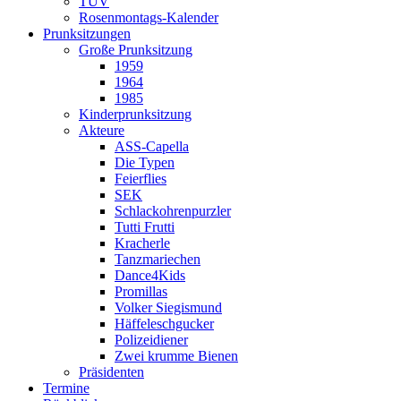
TÜV
Rosenmontags-Kalender
Prunksitzungen
Große Prunksitzung
1959
1964
1985
Kinderprunksitzung
Akteure
ASS-Capella
Die Typen
Feierflies
SEK
Schlackohrenpurzler
Tutti Frutti
Kracherle
Tanzmariechen
Dance4Kids
Promillas
Volker Siegismund
Häffeleschgucker
Polizeidiener
Zwei krumme Bienen
Präsidenten
Termine