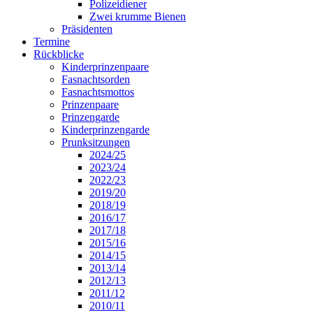
Polizeidiener
Zwei krumme Bienen
Präsidenten
Termine
Rückblicke
Kinderprinzenpaare
Fasnachtsorden
Fasnachtsmottos
Prinzenpaare
Prinzengarde
Kinderprinzengarde
Prunksitzungen
2024/25
2023/24
2022/23
2019/20
2018/19
2016/17
2017/18
2015/16
2014/15
2013/14
2012/13
2011/12
2010/11