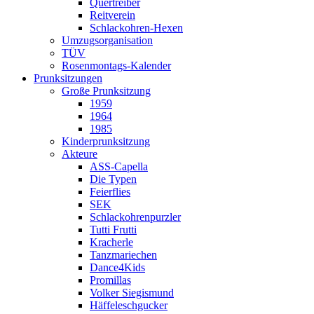
Quertreiber
Reitverein
Schlackohren-Hexen
Umzugsorganisation
TÜV
Rosenmontags-Kalender
Prunksitzungen
Große Prunksitzung
1959
1964
1985
Kinderprunksitzung
Akteure
ASS-Capella
Die Typen
Feierflies
SEK
Schlackohrenpurzler
Tutti Frutti
Kracherle
Tanzmariechen
Dance4Kids
Promillas
Volker Siegismund
Häffeleschgucker