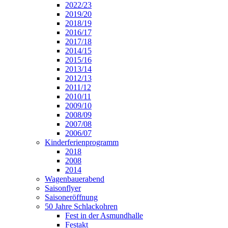
2022/23
2019/20
2018/19
2016/17
2017/18
2014/15
2015/16
2013/14
2012/13
2011/12
2010/11
2009/10
2008/09
2007/08
2006/07
Kinderferienprogramm
2018
2008
2014
Wagenbauerabend
Saisonflyer
Saisoneröffnung
50 Jahre Schlackohren
Fest in der Asmundhalle
Festakt