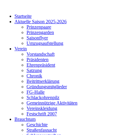
Startseite
Aktuelle Saison 2025-2026
Prinzenpaare
Prinzengarden
Saisonflyer
Umzugsaufstellung
Verein
Vorstandschaft
Präsidenten
Ehrenpräsident
Satzung
Chronik
Beitrittserklärung
Gründungsmitglieder
FG-Halle
Schlackohrenpilz
Gemeinnützige Aktivitäten
Vereinskleidung
Festschrift 2007
Brauchtum
Geschichte
Straßenfasnacht