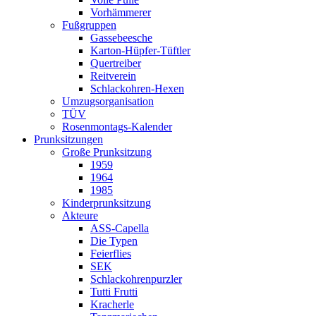
Vorhämmerer
Fußgruppen
Gassebeesche
Karton-Hüpfer-Tüftler
Quertreiber
Reitverein
Schlackohren-Hexen
Umzugsorganisation
TÜV
Rosenmontags-Kalender
Prunksitzungen
Große Prunksitzung
1959
1964
1985
Kinderprunksitzung
Akteure
ASS-Capella
Die Typen
Feierflies
SEK
Schlackohrenpurzler
Tutti Frutti
Kracherle