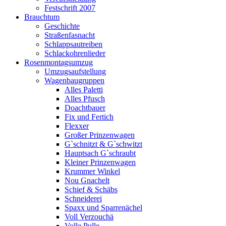
Festschrift 2007
Brauchtum
Geschichte
Straßenfasnacht
Schlappsautreiben
Schlackohrenlieder
Rosenmontagsumzug
Umzugsaufstellung
Wagenbaugruppen
Alles Paletti
Alles Pfusch
Doachtbauer
Fix und Fertich
Flexxer
Großer Prinzenwagen
Gˋschnitzt & Gˋschwitzt
Hauptsach G`schraubt
Kleiner Prinzenwagen
Krummer Winkel
Nou Gnachelt
Schief & Schäbs
Schneiderei
Spaxx und Sparrenächel
Voll Verzouchä
Volle Pulle