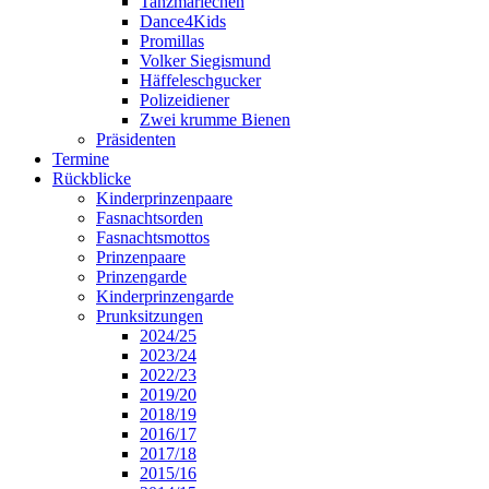
Tanzmariechen
Dance4Kids
Promillas
Volker Siegismund
Häffeleschgucker
Polizeidiener
Zwei krumme Bienen
Präsidenten
Termine
Rückblicke
Kinderprinzenpaare
Fasnachtsorden
Fasnachtsmottos
Prinzenpaare
Prinzengarde
Kinderprinzengarde
Prunksitzungen
2024/25
2023/24
2022/23
2019/20
2018/19
2016/17
2017/18
2015/16