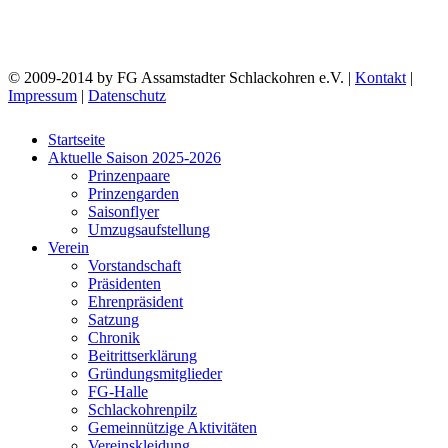
© 2009-2014 by FG Assamstadter Schlackohren e.V. |
Kontakt
|
Impressum
|
Datenschutz
Startseite
Aktuelle Saison 2025-2026
Prinzenpaare
Prinzengarden
Saisonflyer
Umzugsaufstellung
Verein
Vorstandschaft
Präsidenten
Ehrenpräsident
Satzung
Chronik
Beitrittserklärung
Gründungsmitglieder
FG-Halle
Schlackohrenpilz
Gemeinnützige Aktivitäten
Vereinskleidung