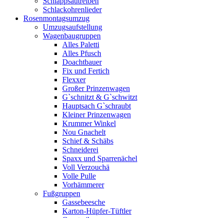
Schlappsautreiben
Schlackohrenlieder
Rosenmontagsumzug
Umzugsaufstellung
Wagenbaugruppen
Alles Paletti
Alles Pfusch
Doachtbauer
Fix und Fertich
Flexxer
Großer Prinzenwagen
Gˋschnitzt & Gˋschwitzt
Hauptsach G`schraubt
Kleiner Prinzenwagen
Krummer Winkel
Nou Gnachelt
Schief & Schäbs
Schneiderei
Spaxx und Sparrenächel
Voll Verzouchä
Volle Pulle
Vorhämmerer
Fußgruppen
Gassebeesche
Karton-Hüpfer-Tüftler