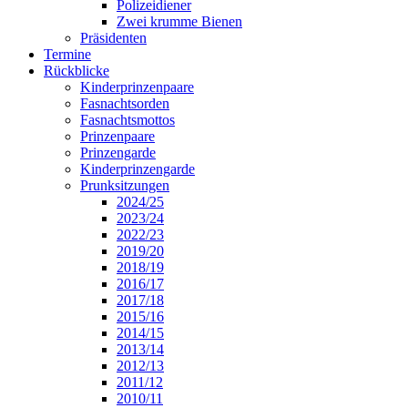
Polizeidiener
Zwei krumme Bienen
Präsidenten
Termine
Rückblicke
Kinderprinzenpaare
Fasnachtsorden
Fasnachtsmottos
Prinzenpaare
Prinzengarde
Kinderprinzengarde
Prunksitzungen
2024/25
2023/24
2022/23
2019/20
2018/19
2016/17
2017/18
2015/16
2014/15
2013/14
2012/13
2011/12
2010/11