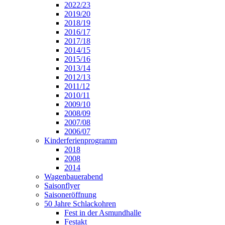
2022/23
2019/20
2018/19
2016/17
2017/18
2014/15
2015/16
2013/14
2012/13
2011/12
2010/11
2009/10
2008/09
2007/08
2006/07
Kinderferienprogramm
2018
2008
2014
Wagenbauerabend
Saisonflyer
Saisoneröffnung
50 Jahre Schlackohren
Fest in der Asmundhalle
Festakt