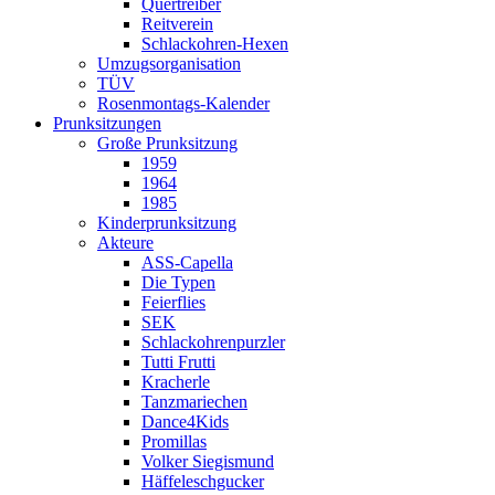
Quertreiber
Reitverein
Schlackohren-Hexen
Umzugsorganisation
TÜV
Rosenmontags-Kalender
Prunksitzungen
Große Prunksitzung
1959
1964
1985
Kinderprunksitzung
Akteure
ASS-Capella
Die Typen
Feierflies
SEK
Schlackohrenpurzler
Tutti Frutti
Kracherle
Tanzmariechen
Dance4Kids
Promillas
Volker Siegismund
Häffeleschgucker