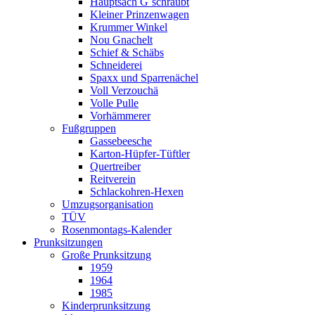
Hauptsach G`schraubt
Kleiner Prinzenwagen
Krummer Winkel
Nou Gnachelt
Schief & Schäbs
Schneiderei
Spaxx und Sparrenächel
Voll Verzouchä
Volle Pulle
Vorhämmerer
Fußgruppen
Gassebeesche
Karton-Hüpfer-Tüftler
Quertreiber
Reitverein
Schlackohren-Hexen
Umzugsorganisation
TÜV
Rosenmontags-Kalender
Prunksitzungen
Große Prunksitzung
1959
1964
1985
Kinderprunksitzung