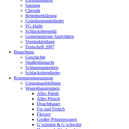
Ehrenpräsident
Satzung
Chronik
Beitrittserklärung
Gründungsmitglieder
FG-Halle
Schlackohrenpilz
Gemeinnützige Aktivitäten
Vereinskleidung
Festschrift 2007
Brauchtum
Geschichte
Straßenfasnacht
Schlappsautreiben
Schlackohrenlieder
Rosenmontagsumzug
Umzugsaufstellung
Wagenbaugruppen
Alles Paletti
Alles Pfusch
Doachtbauer
Fix und Fertich
Flexxer
Großer Prinzenwagen
Gˋschnitzt & Gˋschwitzt