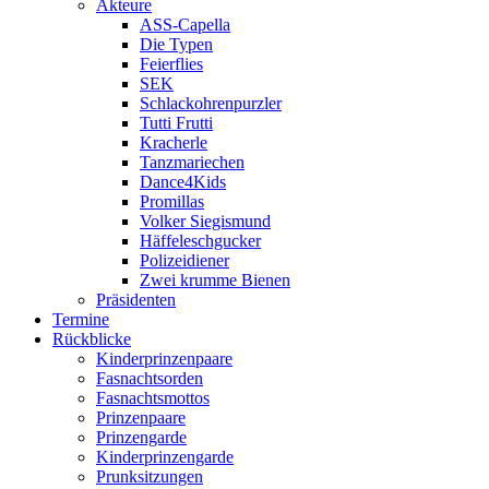
Akteure
ASS-Capella
Die Typen
Feierflies
SEK
Schlackohrenpurzler
Tutti Frutti
Kracherle
Tanzmariechen
Dance4Kids
Promillas
Volker Siegismund
Häffeleschgucker
Polizeidiener
Zwei krumme Bienen
Präsidenten
Termine
Rückblicke
Kinderprinzenpaare
Fasnachtsorden
Fasnachtsmottos
Prinzenpaare
Prinzengarde
Kinderprinzengarde
Prunksitzungen