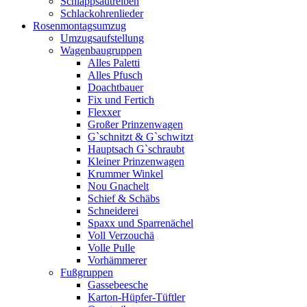
Schlappsautreiben
Schlackohrenlieder
Rosenmontagsumzug
Umzugsaufstellung
Wagenbaugruppen
Alles Paletti
Alles Pfusch
Doachtbauer
Fix und Fertich
Flexxer
Großer Prinzenwagen
Gˋschnitzt & Gˋschwitzt
Hauptsach G`schraubt
Kleiner Prinzenwagen
Krummer Winkel
Nou Gnachelt
Schief & Schäbs
Schneiderei
Spaxx und Sparrenächel
Voll Verzouchä
Volle Pulle
Vorhämmerer
Fußgruppen
Gassebeesche
Karton-Hüpfer-Tüftler