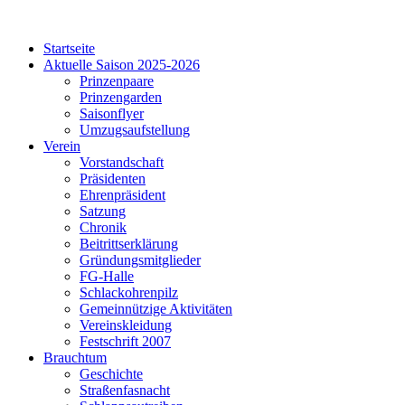
Startseite
Aktuelle Saison 2025-2026
Prinzenpaare
Prinzengarden
Saisonflyer
Umzugsaufstellung
Verein
Vorstandschaft
Präsidenten
Ehrenpräsident
Satzung
Chronik
Beitrittserklärung
Gründungsmitglieder
FG-Halle
Schlackohrenpilz
Gemeinnützige Aktivitäten
Vereinskleidung
Festschrift 2007
Brauchtum
Geschichte
Straßenfasnacht