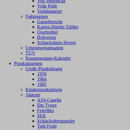
Voll Verzouchä
Volle Pulle
Vorhämmerer
Fußgruppen
Gassebeesche
Karton-Hüpfer-Tüftler
Quertreiber
Reitverein
Schlackohren-Hexen
Umzugsorganisation
TÜV
Rosenmontags-Kalender
Prunksitzungen
Große Prunksitzung
1959
1964
1985
Kinderprunksitzung
Akteure
ASS-Capella
Die Typen
Feierflies
SEK
Schlackohrenpurzler
Tutti Frutti