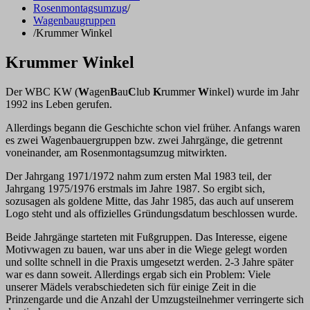
Rosenmontagsumzug
/
Wagenbaugruppen
/
Krummer Winkel
Krummer Winkel
Der WBC KW (
W
agen
B
au
C
lub
K
rummer
W
inkel) wurde im Jahr
1992 ins Leben gerufen.
Allerdings begann die Geschichte schon viel früher. Anfangs waren
es zwei Wagenbauergruppen bzw. zwei Jahrgänge, die getrennt
voneinander, am Rosenmontagsumzug mitwirkten.
Der Jahrgang 1971/1972 nahm zum ersten Mal 1983 teil, der
Jahrgang 1975/1976 erstmals im Jahre 1987. So ergibt sich,
sozusagen als goldene Mitte, das Jahr 1985, das auch auf unserem
Logo steht und als offizielles Gründungsdatum beschlossen wurde.
Beide Jahrgänge starteten mit Fußgruppen. Das Interesse, eigene
Motivwagen zu bauen, war uns aber in die Wiege gelegt worden
und sollte schnell in die Praxis umgesetzt werden. 2-3 Jahre später
war es dann soweit. Allerdings ergab sich ein Problem: Viele
unserer Mädels verabschiedeten sich für einige Zeit in die
Prinzengarde und die Anzahl der Umzugsteilnehmer verringerte sich