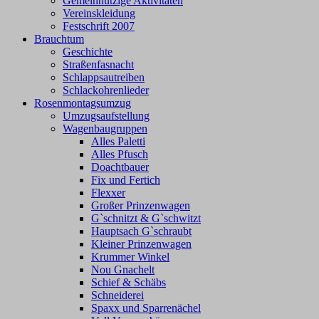
Gemeinnützige Aktivitäten
Vereinskleidung
Festschrift 2007
Brauchtum
Geschichte
Straßenfasnacht
Schlappsautreiben
Schlackohrenlieder
Rosenmontagsumzug
Umzugsaufstellung
Wagenbaugruppen
Alles Paletti
Alles Pfusch
Doachtbauer
Fix und Fertich
Flexxer
Großer Prinzenwagen
Gˋschnitzt & Gˋschwitzt
Hauptsach G`schraubt
Kleiner Prinzenwagen
Krummer Winkel
Nou Gnachelt
Schief & Schäbs
Schneiderei
Spaxx und Sparrenächel