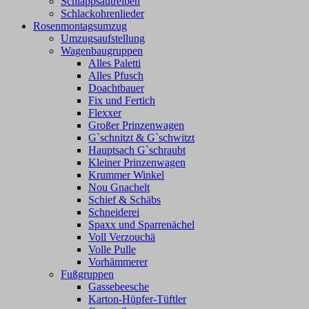
Schlappsautreiben
Schlackohrenlieder
Rosenmontagsumzug
Umzugsaufstellung
Wagenbaugruppen
Alles Paletti
Alles Pfusch
Doachtbauer
Fix und Fertich
Flexxer
Großer Prinzenwagen
Gˋschnitzt & Gˋschwitzt
Hauptsach G`schraubt
Kleiner Prinzenwagen
Krummer Winkel
Nou Gnachelt
Schief & Schäbs
Schneiderei
Spaxx und Sparrenächel
Voll Verzouchä
Volle Pulle
Vorhämmerer
Fußgruppen
Gassebeesche
Karton-Hüpfer-Tüftler