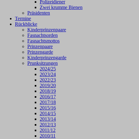
Polizeidiener
Zwei krumme Bienen
Präsidenten
Termine
Rückblicke
Kinderprinzenpaare
Fasnachtsorden
Fasnachtsmottos
Prinzenpaare
Prinzengarde
Kinderprinzengarde
Prunksitzungen
2024/25
2023/24
2022/23
2019/20
2018/19
2016/17
2017/18
2015/16
2014/15
2013/14
2012/13
2011/12
2010/11