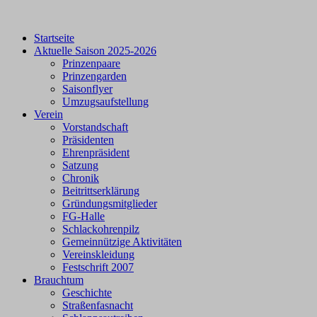
Startseite
Aktuelle Saison 2025-2026
Prinzenpaare
Prinzengarden
Saisonflyer
Umzugsaufstellung
Verein
Vorstandschaft
Präsidenten
Ehrenpräsident
Satzung
Chronik
Beitrittserklärung
Gründungsmitglieder
FG-Halle
Schlackohrenpilz
Gemeinnützige Aktivitäten
Vereinskleidung
Festschrift 2007
Brauchtum
Geschichte
Straßenfasnacht