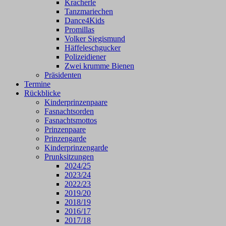
Kracherle
Tanzmariechen
Dance4Kids
Promillas
Volker Siegismund
Häffeleschgucker
Polizeidiener
Zwei krumme Bienen
Präsidenten
Termine
Rückblicke
Kinderprinzenpaare
Fasnachtsorden
Fasnachtsmottos
Prinzenpaare
Prinzengarde
Kinderprinzengarde
Prunksitzungen
2024/25
2023/24
2022/23
2019/20
2018/19
2016/17
2017/18