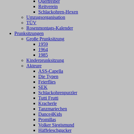
Quertreiber
Reitverein
Schlackohren-Hexen
Umzugsorganisation
TÜV
Rosenmontags-Kalender
Prunksitzungen
Große Prunksitzung
1959
1964
1985
Kinderprunksitzung
Akteure
ASS-Capella
Die Typen
Feierflies
SEK
Schlackohrenpurzler
Tutti Frutti
Kracherle
Tanzmariechen
Dance4Kids
Promillas
Volker Siegismund
Häffeleschgucker