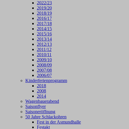
2022/23
2019/20
2018/19
2016/17
2017/18
2014/15
2015/16
2013/14
2012/13
2011/12
2010/11
2009/10
2008/09
2007/08
2006/07
Kinderferienprogramm
2018
2008
2014
Wagenbauerabend
Saisonflyer
Saisoneröffnung
50 Jahre Schlackohren
Fest in der Asmundhalle
Festakt