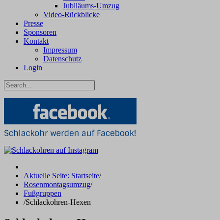
Jubiläums-Umzug
Video-Rückblicke
Presse
Sponsoren
Kontakt
Impressum
Datenschutz
Login
Aktuelle Seite: Startseite
/
Rosenmontagsumzug
/
Fußgruppen
/
Schlackohren-Hexen