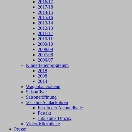
2016/17
2017/18
2014/15
2015/16
2013/14
2012/13
2011/12
2010/11
2009/10
2008/09
2007/08
2006/07
Kinderferienprogramm
2018
2008
2014
Wagenbauerabend
Saisonflyer
Saisoneröffnung
50 Jahre Schlackohren
Fest in der Asmundhalle
Festakt
Jubiläums-Umzug
Video-Rückblicke
Presse