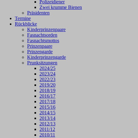
Polizeidiener
Zwei krumme Bienen
Präsidenten
Termine
Rückblicke
Kinderprinzenpaare
Fasnachtsorden
Fasnachtsmottos
Prinzenpaare
Prinzengarde
Kinderprinzengarde
Prunksitzungen
2024/25
2023/24
2022/23
2019/20
2018/19
2016/17
2017/18
2015/16
2014/15
2013/14
2012/13
2011/12
2010/11