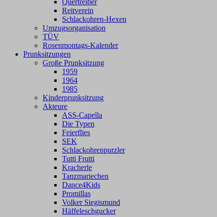
Quertreiber
Reitverein
Schlackohren-Hexen
Umzugsorganisation
TÜV
Rosenmontags-Kalender
Prunksitzungen
Große Prunksitzung
1959
1964
1985
Kinderprunksitzung
Akteure
ASS-Capella
Die Typen
Feierflies
SEK
Schlackohrenpurzler
Tutti Frutti
Kracherle
Tanzmariechen
Dance4Kids
Promillas
Volker Siegismund
Häffeleschgucker