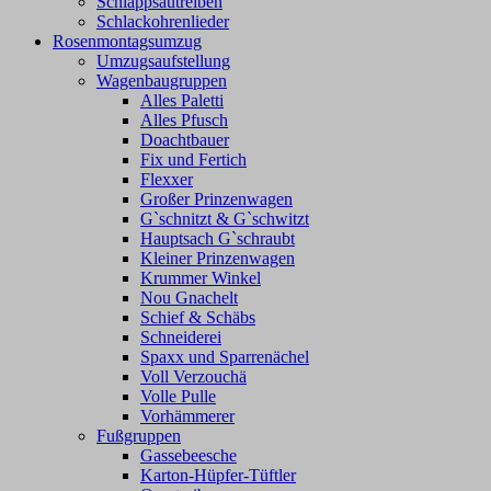
Schlappsautreiben
Schlackohrenlieder
Rosenmontagsumzug
Umzugsaufstellung
Wagenbaugruppen
Alles Paletti
Alles Pfusch
Doachtbauer
Fix und Fertich
Flexxer
Großer Prinzenwagen
Gˋschnitzt & Gˋschwitzt
Hauptsach G`schraubt
Kleiner Prinzenwagen
Krummer Winkel
Nou Gnachelt
Schief & Schäbs
Schneiderei
Spaxx und Sparrenächel
Voll Verzouchä
Volle Pulle
Vorhämmerer
Fußgruppen
Gassebeesche
Karton-Hüpfer-Tüftler