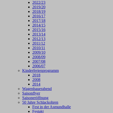
2022/23
2019/20
2018/19
2016/17
2017/18
2014/15
2015/16
2013/14
2012/13
2011/12
2010/11
2009/10
2008/09
2007/08
2006/07
Kinderferienprogramm
2018
2008
2014
Wagenbauerabend
Saisonflyer
Saisoneröffnung
50 Jahre Schlackohren
Fest in der Asmundhalle
Festakt