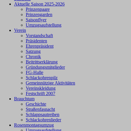
Aktuelle Saison 2025-2026
Prinzenpaare
Prinzengarden
Saisonflyer
Umzugsaufstellung
Verein
Vorstandschaft
Präsidenten
Ehrenpräsident
Satzung
Chronik
Beitrittserklärung
Gründungsmitglieder
FG-Halle
Schlackohrenpilz
Gemeinnützige Aktivitäten
Vereinskleidung
Festschrift 2007
Brauchtum
Geschichte
Straßenfasnacht
Schlappsautreiben
Schlackohrenlieder
Rosenmontagsumzug
Umzugsaufstellung