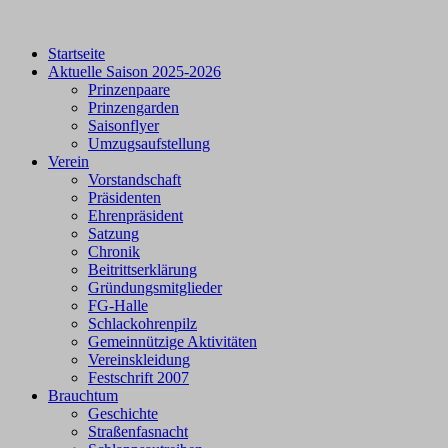
Startseite
Aktuelle Saison 2025-2026
Prinzenpaare
Prinzengarden
Saisonflyer
Umzugsaufstellung
Verein
Vorstandschaft
Präsidenten
Ehrenpräsident
Satzung
Chronik
Beitrittserklärung
Gründungsmitglieder
FG-Halle
Schlackohrenpilz
Gemeinnützige Aktivitäten
Vereinskleidung
Festschrift 2007
Brauchtum
Geschichte
Straßenfasnacht