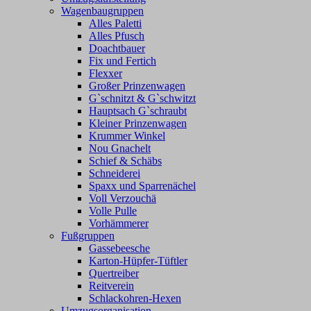
Wagenbaugruppen
Alles Paletti
Alles Pfusch
Doachtbauer
Fix und Fertich
Flexxer
Großer Prinzenwagen
Gˋschnitzt & Gˋschwitzt
Hauptsach G`schraubt
Kleiner Prinzenwagen
Krummer Winkel
Nou Gnachelt
Schief & Schäbs
Schneiderei
Spaxx und Sparrenächel
Voll Verzouchä
Volle Pulle
Vorhämmerer
Fußgruppen
Gassebeesche
Karton-Hüpfer-Tüftler
Quertreiber
Reitverein
Schlackohren-Hexen
Umzugsorganisation