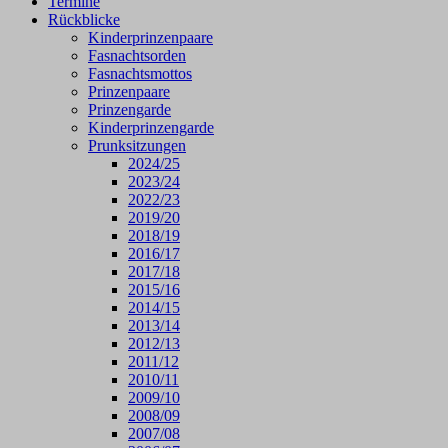
Termine
Rückblicke
Kinderprinzenpaare
Fasnachtsorden
Fasnachtsmottos
Prinzenpaare
Prinzengarde
Kinderprinzengarde
Prunksitzungen
2024/25
2023/24
2022/23
2019/20
2018/19
2016/17
2017/18
2015/16
2014/15
2013/14
2012/13
2011/12
2010/11
2009/10
2008/09
2007/08