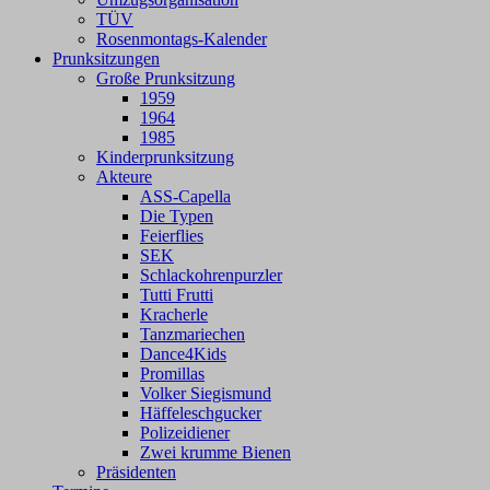
TÜV
Rosenmontags-Kalender
Prunksitzungen
Große Prunksitzung
1959
1964
1985
Kinderprunksitzung
Akteure
ASS-Capella
Die Typen
Feierflies
SEK
Schlackohrenpurzler
Tutti Frutti
Kracherle
Tanzmariechen
Dance4Kids
Promillas
Volker Siegismund
Häffeleschgucker
Polizeidiener
Zwei krumme Bienen
Präsidenten