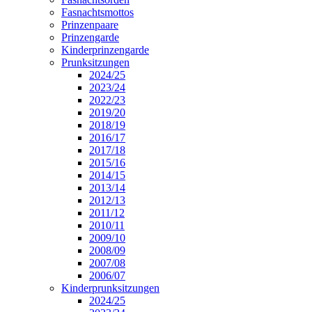
Fasnachtsmottos
Prinzenpaare
Prinzengarde
Kinderprinzengarde
Prunksitzungen
2024/25
2023/24
2022/23
2019/20
2018/19
2016/17
2017/18
2015/16
2014/15
2013/14
2012/13
2011/12
2010/11
2009/10
2008/09
2007/08
2006/07
Kinderprunksitzungen
2024/25