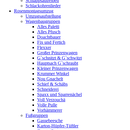
Schlappsautreiben
Schlackohrenlieder
Rosenmontagsumzug
Umzugsaufstellung
Wagenbaugruppen
Alles Paletti
Alles Pfusch
Doachtbauer
Fix und Fertich
Flexxer
Großer Prinzenwagen
Gˋschnitzt & Gˋschwitzt
Hauptsach G`schraubt
Kleiner Prinzenwagen
Krummer Winkel
Nou Gnachelt
Schief & Schäbs
Schneiderei
Spaxx und Sparrenächel
Voll Verzouchä
Volle Pulle
Vorhämmerer
Fußgruppen
Gassebeesche
Karton-Hüpfer-Tüftler