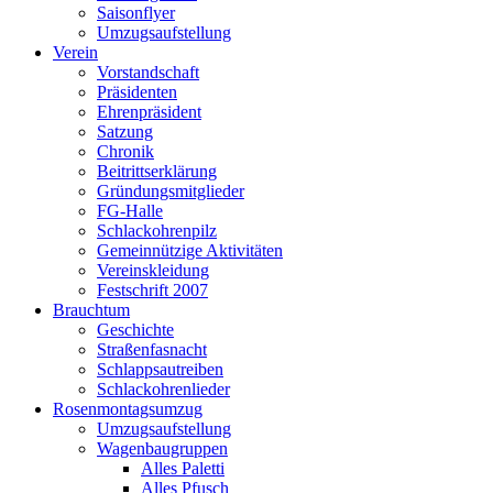
Saisonflyer
Umzugsaufstellung
Verein
Vorstandschaft
Präsidenten
Ehrenpräsident
Satzung
Chronik
Beitrittserklärung
Gründungsmitglieder
FG-Halle
Schlackohrenpilz
Gemeinnützige Aktivitäten
Vereinskleidung
Festschrift 2007
Brauchtum
Geschichte
Straßenfasnacht
Schlappsautreiben
Schlackohrenlieder
Rosenmontagsumzug
Umzugsaufstellung
Wagenbaugruppen
Alles Paletti
Alles Pfusch