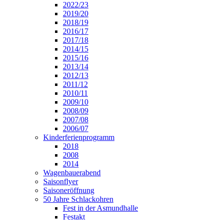
2022/23
2019/20
2018/19
2016/17
2017/18
2014/15
2015/16
2013/14
2012/13
2011/12
2010/11
2009/10
2008/09
2007/08
2006/07
Kinderferienprogramm
2018
2008
2014
Wagenbauerabend
Saisonflyer
Saisoneröffnung
50 Jahre Schlackohren
Fest in der Asmundhalle
Festakt