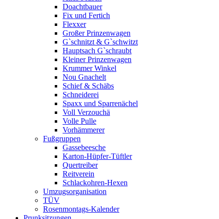
Doachtbauer
Fix und Fertich
Flexxer
Großer Prinzenwagen
Gˋschnitzt & Gˋschwitzt
Hauptsach G`schraubt
Kleiner Prinzenwagen
Krummer Winkel
Nou Gnachelt
Schief & Schäbs
Schneiderei
Spaxx und Sparrenächel
Voll Verzouchä
Volle Pulle
Vorhämmerer
Fußgruppen
Gassebeesche
Karton-Hüpfer-Tüftler
Quertreiber
Reitverein
Schlackohren-Hexen
Umzugsorganisation
TÜV
Rosenmontags-Kalender
Prunksitzungen