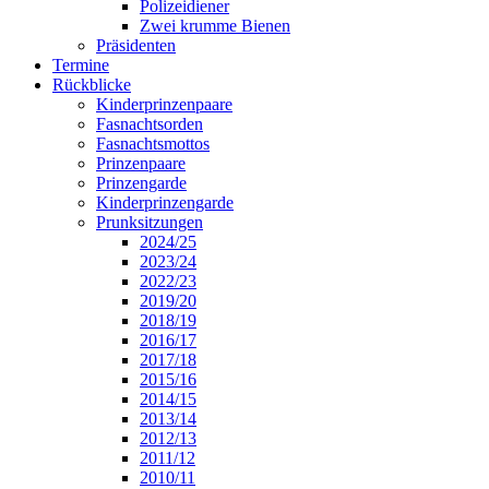
Polizeidiener
Zwei krumme Bienen
Präsidenten
Termine
Rückblicke
Kinderprinzenpaare
Fasnachtsorden
Fasnachtsmottos
Prinzenpaare
Prinzengarde
Kinderprinzengarde
Prunksitzungen
2024/25
2023/24
2022/23
2019/20
2018/19
2016/17
2017/18
2015/16
2014/15
2013/14
2012/13
2011/12
2010/11