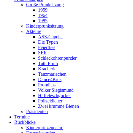
Große Prunksitzung
1959
1964
1985
Kinderprunksitzung
Akteure
ASS-Capella
Die Typen
Feierflies
SEK
Schlackohrenpurzler
Tutti Frutti
Kracherle
Tanzmariechen
Dance4Kids
Promillas
Volker Siegismund
Häffeleschgucker
Polizeidiener
Zwei krumme Bienen
Präsidenten
Termine
Rückblicke
Kinderprinzenpaare
Fasnachtsorden