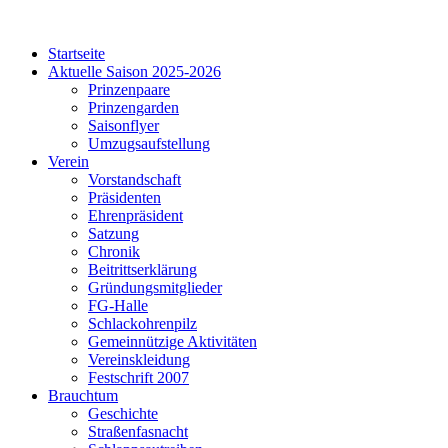
Startseite
Aktuelle Saison 2025-2026
Prinzenpaare
Prinzengarden
Saisonflyer
Umzugsaufstellung
Verein
Vorstandschaft
Präsidenten
Ehrenpräsident
Satzung
Chronik
Beitrittserklärung
Gründungsmitglieder
FG-Halle
Schlackohrenpilz
Gemeinnützige Aktivitäten
Vereinskleidung
Festschrift 2007
Brauchtum
Geschichte
Straßenfasnacht