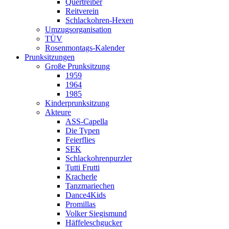
Quertreiber
Reitverein
Schlackohren-Hexen
Umzugsorganisation
TÜV
Rosenmontags-Kalender
Prunksitzungen
Große Prunksitzung
1959
1964
1985
Kinderprunksitzung
Akteure
ASS-Capella
Die Typen
Feierflies
SEK
Schlackohrenpurzler
Tutti Frutti
Kracherle
Tanzmariechen
Dance4Kids
Promillas
Volker Siegismund
Häffeleschgucker