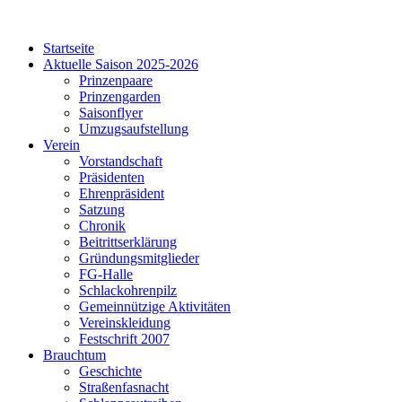
Startseite
Aktuelle Saison 2025-2026
Prinzenpaare
Prinzengarden
Saisonflyer
Umzugsaufstellung
Verein
Vorstandschaft
Präsidenten
Ehrenpräsident
Satzung
Chronik
Beitrittserklärung
Gründungsmitglieder
FG-Halle
Schlackohrenpilz
Gemeinnützige Aktivitäten
Vereinskleidung
Festschrift 2007
Brauchtum
Geschichte
Straßenfasnacht