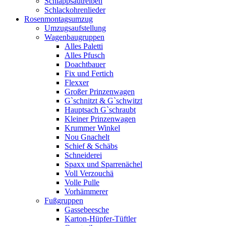
Schlappsautreiben
Schlackohrenlieder
Rosenmontagsumzug
Umzugsaufstellung
Wagenbaugruppen
Alles Paletti
Alles Pfusch
Doachtbauer
Fix und Fertich
Flexxer
Großer Prinzenwagen
Gˋschnitzt & Gˋschwitzt
Hauptsach G`schraubt
Kleiner Prinzenwagen
Krummer Winkel
Nou Gnachelt
Schief & Schäbs
Schneiderei
Spaxx und Sparrenächel
Voll Verzouchä
Volle Pulle
Vorhämmerer
Fußgruppen
Gassebeesche
Karton-Hüpfer-Tüftler