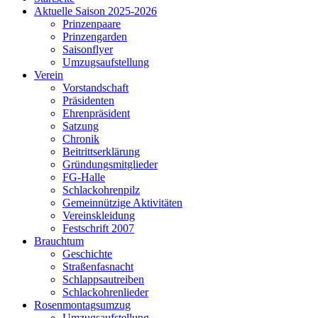
Aktuelle Saison 2025-2026
Prinzenpaare
Prinzengarden
Saisonflyer
Umzugsaufstellung
Verein
Vorstandschaft
Präsidenten
Ehrenpräsident
Satzung
Chronik
Beitrittserklärung
Gründungsmitglieder
FG-Halle
Schlackohrenpilz
Gemeinnützige Aktivitäten
Vereinskleidung
Festschrift 2007
Brauchtum
Geschichte
Straßenfasnacht
Schlappsautreiben
Schlackohrenlieder
Rosenmontagsumzug
Umzugsaufstellung