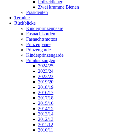
Polizeidiener
Zwei krumme Bienen
Präsidenten
Termine
Rückblicke
Kinderprinzenpaare
Fasnachtsorden
Fasnachtsmottos
Prinzenpaare
Prinzengarde
Kinderprinzengarde
Prunksitzungen
2024/25
2023/24
2022/23
2019/20
2018/19
2016/17
2017/18
2015/16
2014/15
2013/14
2012/13
2011/12
2010/11