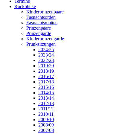
Termine
Rückblicke
Kinderprinzenpaare
Fasnachtsorden
Fasnachtsmottos
Prinzenpaare
Prinzengarde
Kinderprinzengarde
Prunksitzungen
2024/25
2023/24
2022/23
2019/20
2018/19
2016/17
2017/18
2015/16
2014/15
2013/14
2012/13
2011/12
2010/11
2009/10
2008/09
2007/08