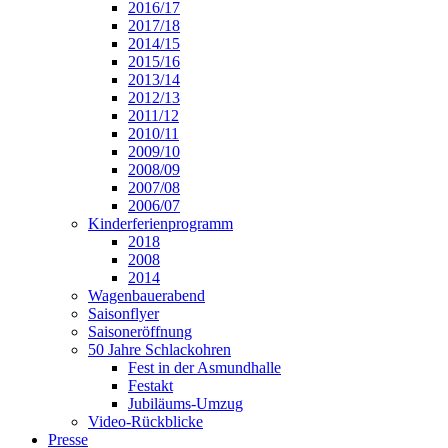
2016/17
2017/18
2014/15
2015/16
2013/14
2012/13
2011/12
2010/11
2009/10
2008/09
2007/08
2006/07
Kinderferienprogramm
2018
2008
2014
Wagenbauerabend
Saisonflyer
Saisoneröffnung
50 Jahre Schlackohren
Fest in der Asmundhalle
Festakt
Jubiläums-Umzug
Video-Rückblicke
Presse