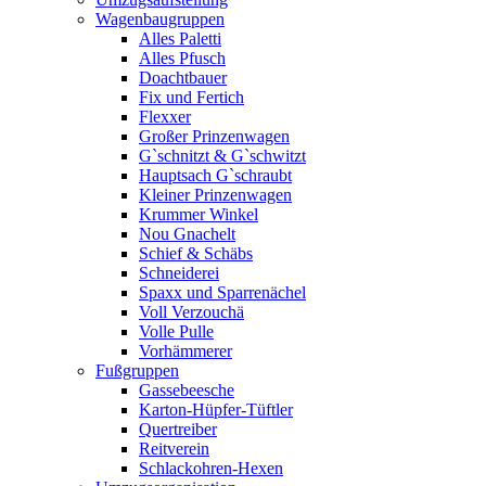
Wagenbaugruppen
Alles Paletti
Alles Pfusch
Doachtbauer
Fix und Fertich
Flexxer
Großer Prinzenwagen
Gˋschnitzt & Gˋschwitzt
Hauptsach G`schraubt
Kleiner Prinzenwagen
Krummer Winkel
Nou Gnachelt
Schief & Schäbs
Schneiderei
Spaxx und Sparrenächel
Voll Verzouchä
Volle Pulle
Vorhämmerer
Fußgruppen
Gassebeesche
Karton-Hüpfer-Tüftler
Quertreiber
Reitverein
Schlackohren-Hexen