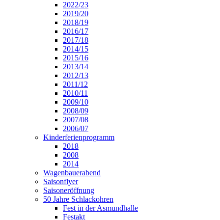
2022/23
2019/20
2018/19
2016/17
2017/18
2014/15
2015/16
2013/14
2012/13
2011/12
2010/11
2009/10
2008/09
2007/08
2006/07
Kinderferienprogramm
2018
2008
2014
Wagenbauerabend
Saisonflyer
Saisoneröffnung
50 Jahre Schlackohren
Fest in der Asmundhalle
Festakt