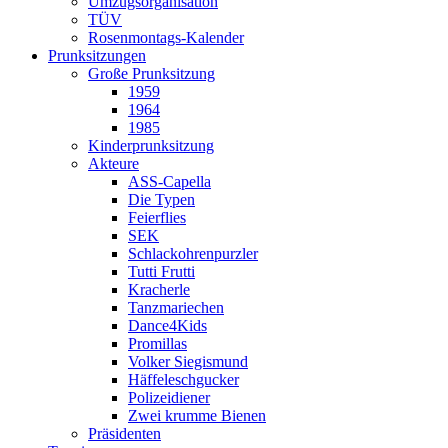
Umzugsorganisation
TÜV
Rosenmontags-Kalender
Prunksitzungen
Große Prunksitzung
1959
1964
1985
Kinderprunksitzung
Akteure
ASS-Capella
Die Typen
Feierflies
SEK
Schlackohrenpurzler
Tutti Frutti
Kracherle
Tanzmariechen
Dance4Kids
Promillas
Volker Siegismund
Häffeleschgucker
Polizeidiener
Zwei krumme Bienen
Präsidenten