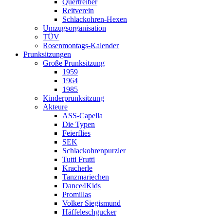
Quertreiber
Reitverein
Schlackohren-Hexen
Umzugsorganisation
TÜV
Rosenmontags-Kalender
Prunksitzungen
Große Prunksitzung
1959
1964
1985
Kinderprunksitzung
Akteure
ASS-Capella
Die Typen
Feierflies
SEK
Schlackohrenpurzler
Tutti Frutti
Kracherle
Tanzmariechen
Dance4Kids
Promillas
Volker Siegismund
Häffeleschgucker