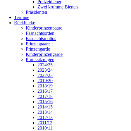
Polizeidiener
Zwei krumme Bienen
Präsidenten
Termine
Rückblicke
Kinderprinzenpaare
Fasnachtsorden
Fasnachtsmottos
Prinzenpaare
Prinzengarde
Kinderprinzengarde
Prunksitzungen
2024/25
2023/24
2022/23
2019/20
2018/19
2016/17
2017/18
2015/16
2014/15
2013/14
2012/13
2011/12
2010/11