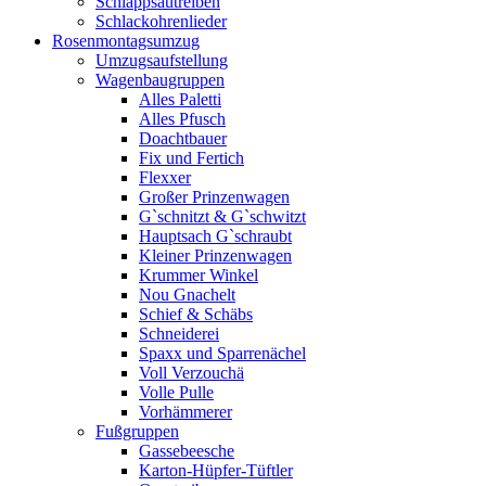
Schlappsautreiben
Schlackohrenlieder
Rosenmontagsumzug
Umzugsaufstellung
Wagenbaugruppen
Alles Paletti
Alles Pfusch
Doachtbauer
Fix und Fertich
Flexxer
Großer Prinzenwagen
Gˋschnitzt & Gˋschwitzt
Hauptsach G`schraubt
Kleiner Prinzenwagen
Krummer Winkel
Nou Gnachelt
Schief & Schäbs
Schneiderei
Spaxx und Sparrenächel
Voll Verzouchä
Volle Pulle
Vorhämmerer
Fußgruppen
Gassebeesche
Karton-Hüpfer-Tüftler