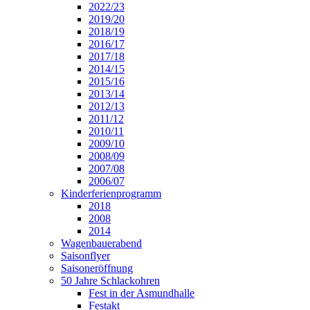
2022/23
2019/20
2018/19
2016/17
2017/18
2014/15
2015/16
2013/14
2012/13
2011/12
2010/11
2009/10
2008/09
2007/08
2006/07
Kinderferienprogramm
2018
2008
2014
Wagenbauerabend
Saisonflyer
Saisoneröffnung
50 Jahre Schlackohren
Fest in der Asmundhalle
Festakt