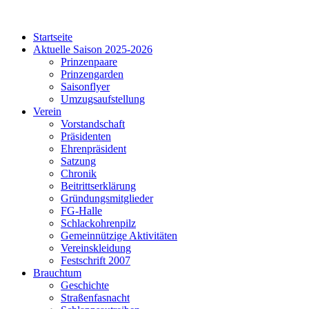
Startseite
Aktuelle Saison 2025-2026
Prinzenpaare
Prinzengarden
Saisonflyer
Umzugsaufstellung
Verein
Vorstandschaft
Präsidenten
Ehrenpräsident
Satzung
Chronik
Beitrittserklärung
Gründungsmitglieder
FG-Halle
Schlackohrenpilz
Gemeinnützige Aktivitäten
Vereinskleidung
Festschrift 2007
Brauchtum
Geschichte
Straßenfasnacht