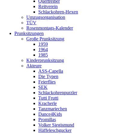
Quertreiber
Reitverein
Schlackohren-Hexen
Umzugsorganisation
TÜV
Rosenmontags-Kalender
Prunksitzungen
Große Prunksitzung
1959
1964
1985
Kinderprunksitzung
Akteure
ASS-Capella
Die Typen
Feierflies
SEK
Schlackohrenpurzler
Tutti Frutti
Kracherle
Tanzmariechen
Dance4Kids
Promillas
Volker Siegismund
Häffeleschgucker