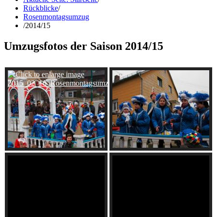
Rückblicke
/
Rosenmontagsumzug
/
2014/15
Umzugsfotos der Saison 2014/15