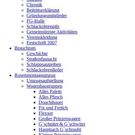
Chronik
Beitrittserklärung
Gründungsmitglieder
FG-Halle
Schlackohrenpilz
Gemeinnützige Aktivitäten
Vereinskleidung
Festschrift 2007
Brauchtum
Geschichte
Straßenfasnacht
Schlappsautreiben
Schlackohrenlieder
Rosenmontagsumzug
Umzugsaufstellung
Wagenbaugruppen
Alles Paletti
Alles Pfusch
Doachtbauer
Fix und Fertich
Flexxer
Großer Prinzenwagen
Gˋschnitzt & Gˋschwitzt
Hauptsach G`schraubt
Kleiner Prinzenwagen