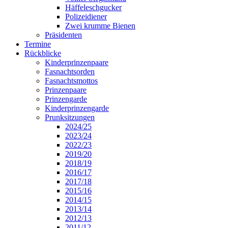
Häffeleschgucker
Polizeidiener
Zwei krumme Bienen
Präsidenten
Termine
Rückblicke
Kinderprinzenpaare
Fasnachtsorden
Fasnachtsmottos
Prinzenpaare
Prinzengarde
Kinderprinzengarde
Prunksitzungen
2024/25
2023/24
2022/23
2019/20
2018/19
2016/17
2017/18
2015/16
2014/15
2013/14
2012/13
2011/12