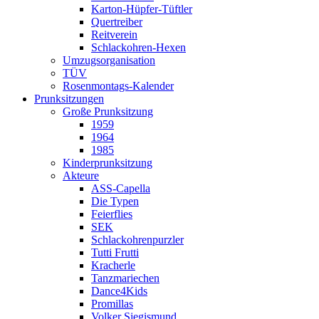
Karton-Hüpfer-Tüftler
Quertreiber
Reitverein
Schlackohren-Hexen
Umzugsorganisation
TÜV
Rosenmontags-Kalender
Prunksitzungen
Große Prunksitzung
1959
1964
1985
Kinderprunksitzung
Akteure
ASS-Capella
Die Typen
Feierflies
SEK
Schlackohrenpurzler
Tutti Frutti
Kracherle
Tanzmariechen
Dance4Kids
Promillas
Volker Siegismund