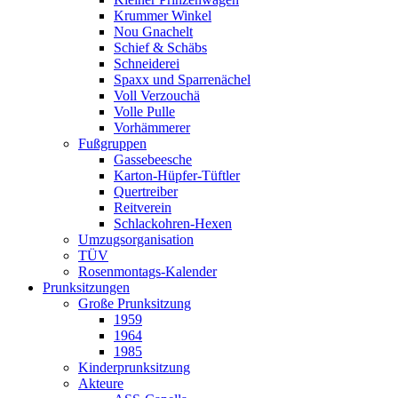
Krummer Winkel
Nou Gnachelt
Schief & Schäbs
Schneiderei
Spaxx und Sparrenächel
Voll Verzouchä
Volle Pulle
Vorhämmerer
Fußgruppen
Gassebeesche
Karton-Hüpfer-Tüftler
Quertreiber
Reitverein
Schlackohren-Hexen
Umzugsorganisation
TÜV
Rosenmontags-Kalender
Prunksitzungen
Große Prunksitzung
1959
1964
1985
Kinderprunksitzung
Akteure