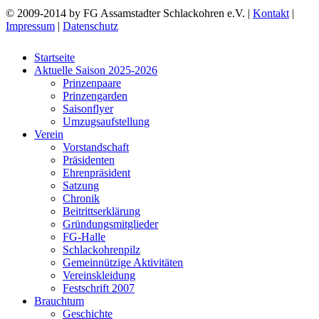
© 2009-2014 by FG Assamstadter Schlackohren e.V. |
Kontakt
|
Impressum
|
Datenschutz
Startseite
Aktuelle Saison 2025-2026
Prinzenpaare
Prinzengarden
Saisonflyer
Umzugsaufstellung
Verein
Vorstandschaft
Präsidenten
Ehrenpräsident
Satzung
Chronik
Beitrittserklärung
Gründungsmitglieder
FG-Halle
Schlackohrenpilz
Gemeinnützige Aktivitäten
Vereinskleidung
Festschrift 2007
Brauchtum
Geschichte