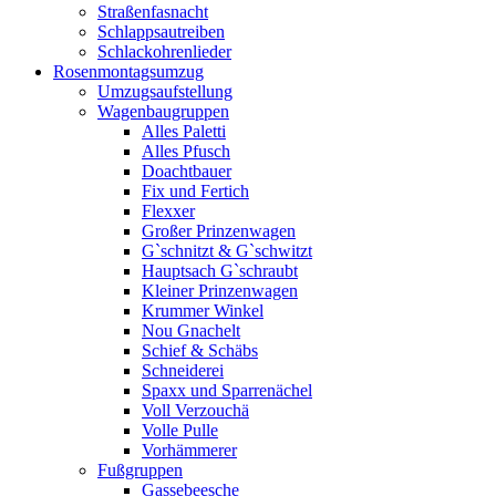
Straßenfasnacht
Schlappsautreiben
Schlackohrenlieder
Rosenmontagsumzug
Umzugsaufstellung
Wagenbaugruppen
Alles Paletti
Alles Pfusch
Doachtbauer
Fix und Fertich
Flexxer
Großer Prinzenwagen
Gˋschnitzt & Gˋschwitzt
Hauptsach G`schraubt
Kleiner Prinzenwagen
Krummer Winkel
Nou Gnachelt
Schief & Schäbs
Schneiderei
Spaxx und Sparrenächel
Voll Verzouchä
Volle Pulle
Vorhämmerer
Fußgruppen
Gassebeesche