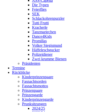
ASS-Capella
Die Typen
Feierflies
SEK
Schlackohrenpurzler
Tutti Frutti
Kracherle
Tanzmariechen
Dance4Kids
Promillas
Volker Siegismund
Häffeleschgucker
Polizeidiener
Zwei krumme Bienen
Präsidenten
Termine
Rückblicke
Kinderprinzenpaare
Fasnachtsorden
Fasnachtsmottos
Prinzenpaare
Prinzengarde
Kinderprinzengarde
Prunksitzungen
2024/25