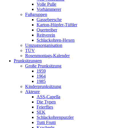
Volle Pulle
Vorhämmerer
Fußgruppen
Gassebeesche
Karton-Hüpfer-Tüftler
Quertreiber
Reitverein
Schlackohren-Hexen
Umzugsorganisation
TÜV
Rosenmontags-Kalender
Prunksitzungen
Große Prunksitzung
1959
1964
1985
Kinderprunksitzung
Akteure
ASS-Capella
Die Typen
Feierflies
SEK
Schlackohrenpurzler
Tutti Frutti
Kracherle