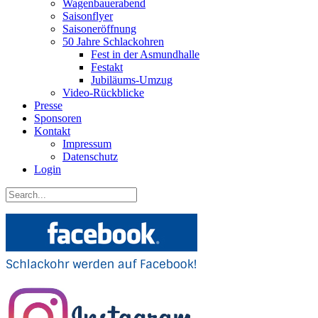
Wagenbauerabend
Saisonflyer
Saisoneröffnung
50 Jahre Schlackohren
Fest in der Asmundhalle
Festakt
Jubiläums-Umzug
Video-Rückblicke
Presse
Sponsoren
Kontakt
Impressum
Datenschutz
Login