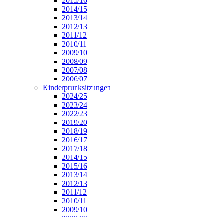
2015/16
2014/15
2013/14
2012/13
2011/12
2010/11
2009/10
2008/09
2007/08
2006/07
Kinderprunksitzungen
2024/25
2023/24
2022/23
2019/20
2018/19
2016/17
2017/18
2014/15
2015/16
2013/14
2012/13
2011/12
2010/11
2009/10