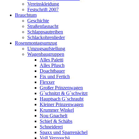
Vereinskleidung
Festschrift 2007
Brauchtum
Geschichte
Straßenfasnacht
Schlappsautreiben
Schlackohrenlieder
Rosenmontagsumzug
Umzugsaufstellung
Wagenbaugruppen
Alles Paletti
Alles Pfusch
Doachtbauer
Fix und Fertich
Flexxer
Großer Prinzenwagen
Gˋschnitzt & Gˋschwitzt
Hauptsach G`schraubt
Kleiner Prinzenwagen
Krummer Winkel
Nou Gnachelt
Schief & Schäbs
Schneiderei
Spaxx und Sparrenächel
Voll Verzouchä