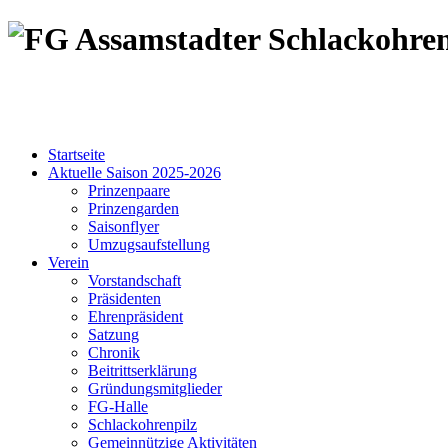
Startseite
Aktuelle Saison 2025-2026
Prinzenpaare
Prinzengarden
Saisonflyer
Umzugsaufstellung
Verein
Vorstandschaft
Präsidenten
Ehrenpräsident
Satzung
Chronik
Beitrittserklärung
Gründungsmitglieder
FG-Halle
Schlackohrenpilz
Gemeinnützige Aktivitäten