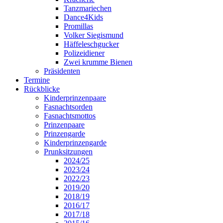
Tanzmariechen
Dance4Kids
Promillas
Volker Siegismund
Häffeleschgucker
Polizeidiener
Zwei krumme Bienen
Präsidenten
Termine
Rückblicke
Kinderprinzenpaare
Fasnachtsorden
Fasnachtsmottos
Prinzenpaare
Prinzengarde
Kinderprinzengarde
Prunksitzungen
2024/25
2023/24
2022/23
2019/20
2018/19
2016/17
2017/18