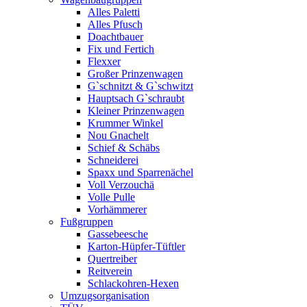
Alles Paletti
Alles Pfusch
Doachtbauer
Fix und Fertich
Flexxer
Großer Prinzenwagen
Gˋschnitzt & Gˋschwitzt
Hauptsach G`schraubt
Kleiner Prinzenwagen
Krummer Winkel
Nou Gnachelt
Schief & Schäbs
Schneiderei
Spaxx und Sparrenächel
Voll Verzouchä
Volle Pulle
Vorhämmerer
Fußgruppen
Gassebeesche
Karton-Hüpfer-Tüftler
Quertreiber
Reitverein
Schlackohren-Hexen
Umzugsorganisation