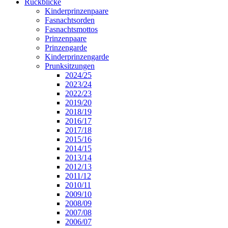
Rückblicke
Kinderprinzenpaare
Fasnachtsorden
Fasnachtsmottos
Prinzenpaare
Prinzengarde
Kinderprinzengarde
Prunksitzungen
2024/25
2023/24
2022/23
2019/20
2018/19
2016/17
2017/18
2015/16
2014/15
2013/14
2012/13
2011/12
2010/11
2009/10
2008/09
2007/08
2006/07