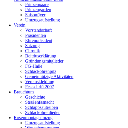
Prinzenpaare
Prinzengarden
Saisonflyer
Umzugsaufstellung
Verein
Vorstandschaft
Präsidenten
Ehrenpräsident
Satzung
Chronik
Beitrittserklärung
Gründungsmitglieder
FG-Halle
Schlackohrenpilz
Gemeinnützige Aktivitäten
Vereinskleidung
Festschrift 2007
Brauchtum
Geschichte
Straßenfasnacht
Schlappsautreiben
Schlackohrenlieder
Rosenmontagsumzug
Umzugsaufstellung
Wagenbaugruppen