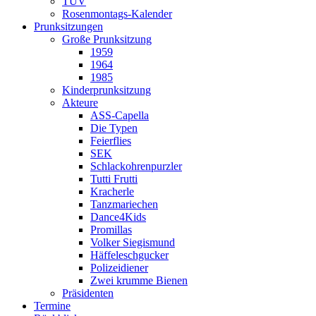
TÜV
Rosenmontags-Kalender
Prunksitzungen
Große Prunksitzung
1959
1964
1985
Kinderprunksitzung
Akteure
ASS-Capella
Die Typen
Feierflies
SEK
Schlackohrenpurzler
Tutti Frutti
Kracherle
Tanzmariechen
Dance4Kids
Promillas
Volker Siegismund
Häffeleschgucker
Polizeidiener
Zwei krumme Bienen
Präsidenten
Termine