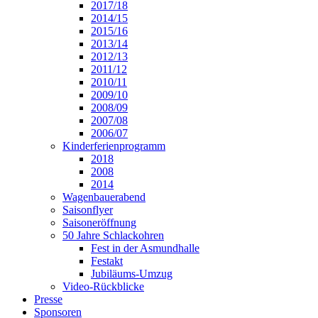
2017/18
2014/15
2015/16
2013/14
2012/13
2011/12
2010/11
2009/10
2008/09
2007/08
2006/07
Kinderferienprogramm
2018
2008
2014
Wagenbauerabend
Saisonflyer
Saisoneröffnung
50 Jahre Schlackohren
Fest in der Asmundhalle
Festakt
Jubiläums-Umzug
Video-Rückblicke
Presse
Sponsoren