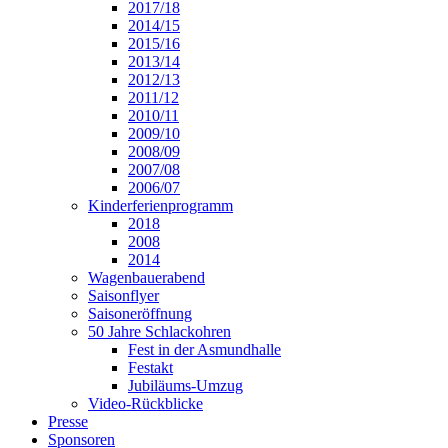
2017/18
2014/15
2015/16
2013/14
2012/13
2011/12
2010/11
2009/10
2008/09
2007/08
2006/07
Kinderferienprogramm
2018
2008
2014
Wagenbauerabend
Saisonflyer
Saisoneröffnung
50 Jahre Schlackohren
Fest in der Asmundhalle
Festakt
Jubiläums-Umzug
Video-Rückblicke
Presse
Sponsoren