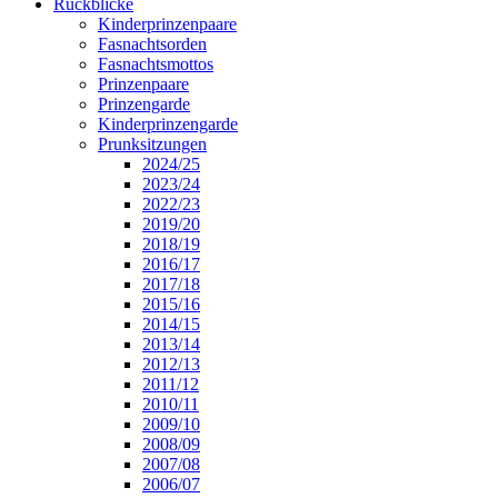
Rückblicke
Kinderprinzenpaare
Fasnachtsorden
Fasnachtsmottos
Prinzenpaare
Prinzengarde
Kinderprinzengarde
Prunksitzungen
2024/25
2023/24
2022/23
2019/20
2018/19
2016/17
2017/18
2015/16
2014/15
2013/14
2012/13
2011/12
2010/11
2009/10
2008/09
2007/08
2006/07