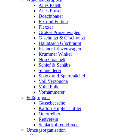
Alles Paletti
Alles Pfusch
Doachtbauer
Fix und Fertich
Flexxer
Großer Prinzenwagen
Gˋschnitzt & Gˋschwitzt
Hauptsach G`schraubt
Kleiner Prinzenwagen
Krummer Winkel
Nou Gnachelt
Schief & Schäbs
Schneiderei
Spaxx und Sparrenächel
Voll Verzouchä
Volle Pulle
Vorhämmerer
Fußgruppen
Gassebeesche
Karton-Hüpfer-Tüftler
Quertreiber
Reitverein
Schlackohren-Hexen
Umzugsorganisation