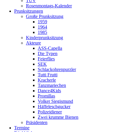
TÜV
Rosenmontags-Kalender
Prunksitzungen
Große Prunksitzung
1959
1964
1985
Kinderprunksitzung
Akteure
ASS-Capella
Die Typen
Feierflies
SEK
Schlackohrenpurzler
Tutti Frutti
Kracherle
Tanzmariechen
Dance4Kids
Promillas
Volker Siegismund
Häffeleschgucker
Polizeidiener
Zwei krumme Bienen
Präsidenten
Termine