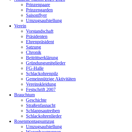
Prinzenpaare
Prinzengarden
Saisonflyer
Umzugsaufstellung
Verein
Vorstandschaft
Präsidenten
Ehrenpräsident
Satzung
Chronik
Beitrittserklärung
Gründungsmitglieder
FG-Halle
Schlackohrenpilz
Gemeinnützige Aktivitäten
Vereinskleidung
Festschrift 2007
Brauchtum
Geschichte
Straßenfasnacht
Schlappsautreiben
Schlackohrenlieder
Rosenmontagsumzug
Umzugsaufstellung
Wagenbaugruppen