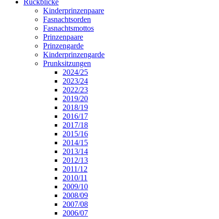
Rückblicke
Kinderprinzenpaare
Fasnachtsorden
Fasnachtsmottos
Prinzenpaare
Prinzengarde
Kinderprinzengarde
Prunksitzungen
2024/25
2023/24
2022/23
2019/20
2018/19
2016/17
2017/18
2015/16
2014/15
2013/14
2012/13
2011/12
2010/11
2009/10
2008/09
2007/08
2006/07