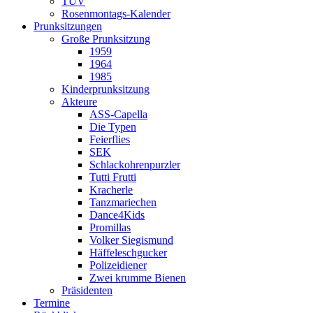
TÜV
Rosenmontags-Kalender
Prunksitzungen
Große Prunksitzung
1959
1964
1985
Kinderprunksitzung
Akteure
ASS-Capella
Die Typen
Feierflies
SEK
Schlackohrenpurzler
Tutti Frutti
Kracherle
Tanzmariechen
Dance4Kids
Promillas
Volker Siegismund
Häffeleschgucker
Polizeidiener
Zwei krumme Bienen
Präsidenten
Termine