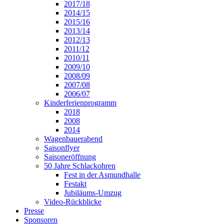
2017/18
2014/15
2015/16
2013/14
2012/13
2011/12
2010/11
2009/10
2008/09
2007/08
2006/07
Kinderferienprogramm
2018
2008
2014
Wagenbauerabend
Saisonflyer
Saisoneröffnung
50 Jahre Schlackohren
Fest in der Asmundhalle
Festakt
Jubiläums-Umzug
Video-Rückblicke
Presse
Sponsoren