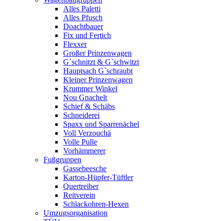
Alles Paletti
Alles Pfusch
Doachtbauer
Fix und Fertich
Flexxer
Großer Prinzenwagen
Gˋschnitzt & Gˋschwitzt
Hauptsach G`schraubt
Kleiner Prinzenwagen
Krummer Winkel
Nou Gnachelt
Schief & Schäbs
Schneiderei
Spaxx und Sparrenächel
Voll Verzouchä
Volle Pulle
Vorhämmerer
Fußgruppen
Gassebeesche
Karton-Hüpfer-Tüftler
Quertreiber
Reitverein
Schlackohren-Hexen
Umzugsorganisation