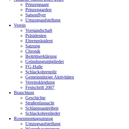
Prinzenpaare
Prinzengarden
Saisonflyer
Umzugsaufstellung
Verein
Vorstandschaft
Präsidenten
Ehrenpräsident
Satzung
Chronik
Beitrittserklärung
Gründungsmitglieder
FG-Halle
Schlackohrenpilz
Gemeinnützige Aktivitäten
Vereinskleidung
Festschrift 2007
Brauchtum
Geschichte
Straßenfasnacht
Schlappsautreiben
Schlackohrenlieder
Rosenmontagsumzug
Umzugsaufstellung
Wagenbaugruppen