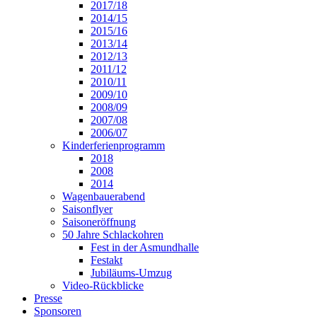
2017/18
2014/15
2015/16
2013/14
2012/13
2011/12
2010/11
2009/10
2008/09
2007/08
2006/07
Kinderferienprogramm
2018
2008
2014
Wagenbauerabend
Saisonflyer
Saisoneröffnung
50 Jahre Schlackohren
Fest in der Asmundhalle
Festakt
Jubiläums-Umzug
Video-Rückblicke
Presse
Sponsoren