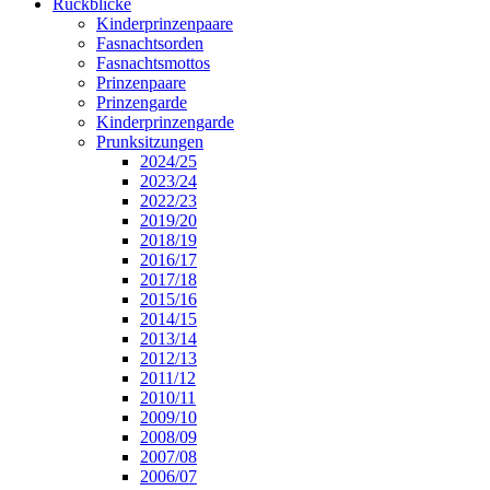
Rückblicke
Kinderprinzenpaare
Fasnachtsorden
Fasnachtsmottos
Prinzenpaare
Prinzengarde
Kinderprinzengarde
Prunksitzungen
2024/25
2023/24
2022/23
2019/20
2018/19
2016/17
2017/18
2015/16
2014/15
2013/14
2012/13
2011/12
2010/11
2009/10
2008/09
2007/08
2006/07