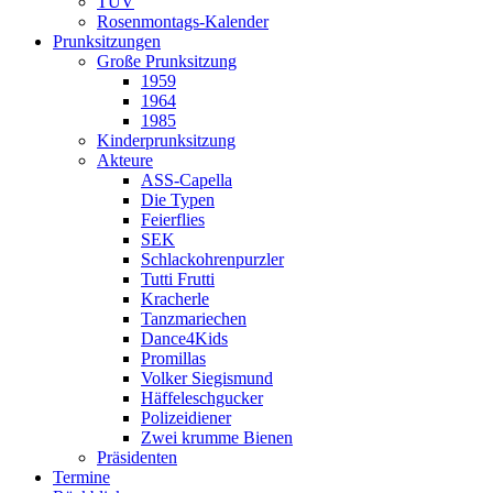
TÜV
Rosenmontags-Kalender
Prunksitzungen
Große Prunksitzung
1959
1964
1985
Kinderprunksitzung
Akteure
ASS-Capella
Die Typen
Feierflies
SEK
Schlackohrenpurzler
Tutti Frutti
Kracherle
Tanzmariechen
Dance4Kids
Promillas
Volker Siegismund
Häffeleschgucker
Polizeidiener
Zwei krumme Bienen
Präsidenten
Termine