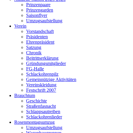
Prinzenpaare
Prinzengarden
Saisonflyer
Umzugsaufstellung
Verein
Vorstandschaft
Präsidenten
Ehrenpräsident
Satzung
Chronik
Beitrittserklärung
Gründungsmitglieder
FG-Halle
Schlackohrenpilz
Gemeinnützige Aktivitäten
Vereinskleidung
Festschrift 2007
Brauchtum
Geschichte
Straßenfasnacht
Schlappsautreiben
Schlackohrenlieder
Rosenmontagsumzug
Umzugsaufstellung
Wagenbaugruppen