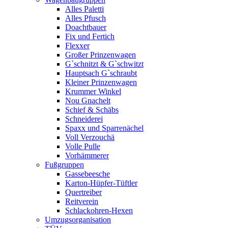
Alles Paletti
Alles Pfusch
Doachtbauer
Fix und Fertich
Flexxer
Großer Prinzenwagen
Gˋschnitzt & Gˋschwitzt
Hauptsach G`schraubt
Kleiner Prinzenwagen
Krummer Winkel
Nou Gnachelt
Schief & Schäbs
Schneiderei
Spaxx und Sparrenächel
Voll Verzouchä
Volle Pulle
Vorhämmerer
Fußgruppen
Gassebeesche
Karton-Hüpfer-Tüftler
Quertreiber
Reitverein
Schlackohren-Hexen
Umzugsorganisation